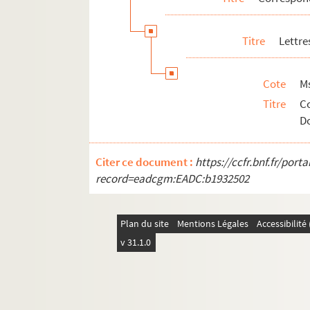
Titre
Lettre
Cote
Ms
Titre
Co
D
Citer ce document :
https://ccfr.bnf.fr/por
record=eadcgm:EADC:b1932502
Plan du site
Mentions Légales
Accessibilit
v 31.1.0