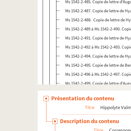
Ms 1542-2-485. Copie de lettre d'Aug
Ms 1542-2-487. Copie de lettre de H
Ms 1542-2-488. Copie de lettre de H
Ms 1542-2-489 à Ms 1542-2-490. Copies
Ms 1542-2-491. Copie de lettre de H
Ms 1542-2-492 à Ms 1542-2-493. Copie
Ms 1542-2-494. Copie de lettre de H
Ms 1542-2-495. Copie de lettre de Be
Ms 1542-2-496 à Ms 1542-2-497. Copie
Ms 1542-2-499. Copie de lettre d'Au
Ms 1542-2-503. Copie de lettre de Pi
Présentation du contenu
Ms 1542-2-506. Copie de lettre d'Henr
Titre
Hippolyte Val
Ms 1542-2-511 à Ms 1542-2-512. Copie
Ms 1731-10. Lettre de François-Vince
Description du contenu
Titre
Correspo
Ecrits d'Hippolyte Valmore