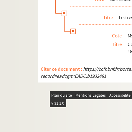
Documents concernant Hippolyte Valmo
Titre
Lettre
Ondine Valmore
Autres membres de la famille
Cote
Ms
Autres personnalités
Titre
Co
1
Citer ce document :
https://ccfr.bnf.fr/por
record=eadcgm:EADC:b1932481
Plan du site
Mentions Légales
Accessibilit
v 31.1.0