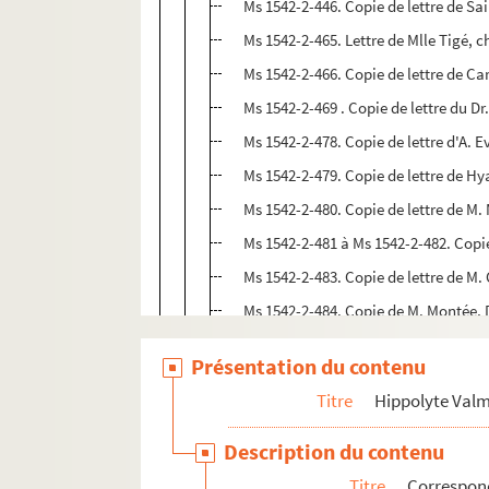
Ms 1542-2-446. Copie de lettre de Sa
Ms 1542-2-465. Lettre de Mlle Tigé, c
Ms 1542-2-466. Copie de lettre de Ca
Ms 1542-2-469 . Copie de lettre du 
Ms 1542-2-479. Copie de lettre de Hy
Ms 1542-2-480. Copie de lettre de M
Ms 1542-2-481 à Ms 1542-2-482. Copi
Ms 1542-2-483. Copie de lettre de M
Ms 1542-2-484. Copie de M. Montée, D
Ms 1542-2-485. Copie de lettre d'Aug
Présentation du contenu
Ms 1542-2-487. Copie de lettre de H
Titre
Hippolyte Val
Ms 1542-2-488. Copie de lettre de H
Ms 1542-2-489 à Ms 1542-2-490. Copies
Description du contenu
Ms 1542-2-491. Copie de lettre de H
Titre
Correspo