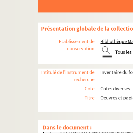
Présentation globale de la collecti
Etablissement de
Bibliothèque M
conservation
Tous les
Intitulé de l'instrument de
Inventaire du f
Oeuvres de Marceline Desbordes-Valmore
recherche
Poésie
Cote
Cotes diverses
Autres textes (notes, journaux)
Titre
Oeuvres et pap
Ms 1553-5-1210. Copie d'un fragment d
Ms 1553-5-1211. Copie d’une note mise pa
Ms 1553-6-1431. Fragment de préface. F
Dans le document :
Ms 1553-6-1433. Pages servant de préface