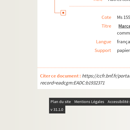
Cote
Ms 15
Titre
Marce
comme
Langue
frança
Support
papie
Citer ce document :
https://ccfr.bnf.fr/por
record=eadcgm:EADC:b1932371
Plan du site
Mentions Légales
Accessibilit
v 31.1.0