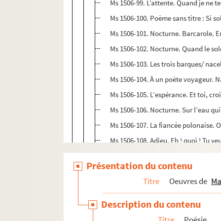
Ms 1506-99. L’attente. Quand je ne te
Ms 1506-100. Poème sans titre : Si soli
Ms 1506-101. Nocturne. Barcarole. En
Ms 1506-102. Nocturne. Quand le solei
Ms 1506-103. Les trois barques/ nacel
Ms 1506-104. À un poète voyageur. 
Ms 1506-105. L’espérance. Et toi, cro
Ms 1506-106. Nocturne. Sur l’eau qui
Ms 1506-107. La fiancée polonaise. Ou
Ms 1506-108. Adieu. Eh ! quoi ! Tu veu
Ms 1567. Poésies choisies et copiées pa
Présentation du contenu
Ms 1734-12. Poème intitulé
Le menteur 
Titre
Oeuvres de
Ma
Ms 1751-48. Poème autographe de Marc
Description du contenu
Ms 1751-59. Poème autographe
Le nuage
Titre
Poésie
Ms 1751-62. Poème autographe : Pour la 