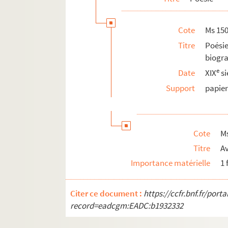
Ms 1762. Copie de vers de Marceline 
Cote
Ms 15
Ms 1766-219. Copies manuscrites non a
Titre
Poési
Ms 1766-229. Copie manuscrite par Valmo
biogr
Ms 1766-230. Copie autographe de son 
e
Date
XIX
si
Ms 1766-231. Copie autographe d’un poè
Support
papie
Ms 1766-232. Texte autographe de Geor
Ms 1766-233. Copie autographe d'un poè
Ms 1766-234. Copie autographe signée du
Cote
M
Ms 1766-235. Copie autographe signée du 
Titre
Av
Ms 1766-236. Copie autographe signée d
Importance matérielle
1 
Ms 1766-237. Copie autographe signée 
Ms 1766-238. Copie autographe signée d
Citer ce document :
https://ccfr.bnf.fr/por
Ms 1766-239. Copie autographe signée 
record=eadcgm:EADC:b1932332
Ms 1766-240. Fragment de brouillon aut