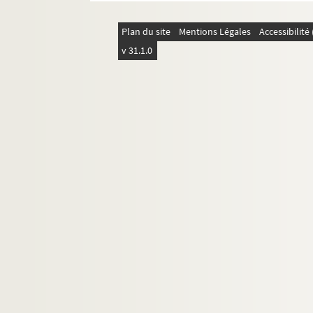
Ms 1751-59. Poème autographe
Le nuage
Plan du site
Ms 1751-62. Poème autographe : Pour la 
Mentions Légales
Accessibilit
v 31.1.0
Ms 1762. Copie de vers de Marceline 
Ms 1766-219. Copies manuscrites non a
Ms 1766-229. Copie manuscrite par Valmo
Ms 1766-230. Copie autographe de son 
Ms 1766-231. Copie autographe d’un poè
Ms 1766-232. Texte autographe de Geor
Ms 1766-233. Copie autographe d'un poè
Ms 1766-234. Copie autographe signée du
Ms 1766-235. Copie autographe signée du 
Ms 1766-236. Copie autographe signée d
Ms 1766-237. Copie autographe signée 
Ms 1766-238. Copie autographe signée d