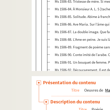
Ms 1506-83. Tristesse de mère. Si mes
Ms 1506-84. À Monsieur A. L. S [tache 
Ms 1506-85. Solitude. Abime à franch
Ms 1506-86. Ave Maria. Sur l’âme qui 
Ms 1506-87. La double image. Que fai
Ms 1506-88. L’Ame en peine. Je suis l
Ms 1506-89. Fragment de poème sans t
Ms 1506-90. Conte imité de l’arabe. C’
Ms 1506-91. Un bouquet de femme. Par
Ms 1506-92. Découragement. Il est 
Ms 1506-93. Pèlerinage. Pour aller e
Présentation du contenu
Ms 1506-94. Le mauvais songe. C’était 
Titre
Oeuvres de
Ma
Ms 1506-95. L’exil. Tyrolienne. Les fl
Ms 1506-96. La vie et la mort du ramie
Description du contenu
Ms 1506-97. Le retour du marin. Petits
Titre
Poésie