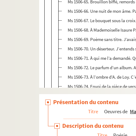
Ms 1506-65. Brouillon biffé, remords 
Ms 1506-66. Une nuit de mon âme. Par
Ms 1506-67. Le bouquet sous la croix.
Ms 1506-68. À Mademoiselle Isaure P
Ms 1506-69. Poème sans titre. J’avais
Ms 1506-70. Un déserteur. J’entends 
Ms 1506-71. À qui me l’a demandé. Quo
Ms 1506-72. Le parfum d’un album. A
Ms 1506-73. À l’ombre d’A. de Loy. C’
Ms 1506-74. Envoi de la pièce de vers 
Ms 1506-75. L’ange gardien. Oui, vous
Présentation du contenu
Ms 1506-76. Amour d’enfant. L’haleine
Titre
Oeuvres de
Ma
Ms 1506-77. Croyance. Souvent il m’a
Ms 1506-78. La grande petite fille. M
Description du contenu
Ms 1506-79. Le livre de prière. Hélas !
Titre
Poésie