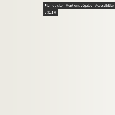
Ms 1506-94. Le mauvais songe. C’était 
Plan du site
Mentions Légales
Accessibilit
Ms 1506-95. L’exil. Tyrolienne. Les fl
v 31.1.0
Ms 1506-96. La vie et la mort du ramie
Ms 1506-97. Le retour du marin. Petits
Ms 1506-98. Malheur. Malheur à moi ! J
Ms 1506-99. L’attente. Quand je ne te
Ms 1506-100. Poème sans titre : Si soli
Ms 1506-101. Nocturne. Barcarole. En
Ms 1506-102. Nocturne. Quand le solei
Ms 1506-103. Les trois barques/ nacel
Ms 1506-104. À un poète voyageur. 
Ms 1506-105. L’espérance. Et toi, cro
Ms 1506-106. Nocturne. Sur l’eau qui
Ms 1506-107. La fiancée polonaise. Ou
Ms 1506-108. Adieu. Eh ! quoi ! Tu veu