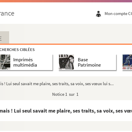
e chapelle, s’ouvre-t-elle au malheureux ? …
rance
Mon compte C
Toi que l’on plaint, toi que j’envie, indigente de nos hameaux, …
t pas me blâmer, si ma tristesse est sans colère ; …
 chers enfans ; de la foule éplorée, laissons les flots émus s’écoule...
E
 ma mémoire trouve à contempler et à reproduire les traces douloureuse...
CHERCHES CIBLÉES
n aveu doux à ton espérance ? mes pleurs qu’en as-tu fait ? Ton bonheu...
Imprimés
Base
ns. Dis-moi fera-t-il beau demain ? Demain te verrai-je, ma vie ? …
multimédia
Patrimoine
ards savent de tristes choses ! Hier après la fête ils riaient des ...
h ! le triste présage ! autrefois j’étais seule attentive à ce soin...
 ! Lui seul savait me plaire, ses traits, sa voix, ses vœux lui s...
errante et parfumée planera sur la rose en murmurant d’amour …
Notice
1 sur 1
tation libre. Quand la première abeille errante et parfumée volera-plan
te, ô que la nuit est lente ! …
is ! Lui seul savait me plaire, ses traits, sa voix, ses vœu
once à toi, on le veut … je brise ta chaîne ; …
ur qui tomba sur la lyre ! j’aurai toujours des chants pour cette ai...