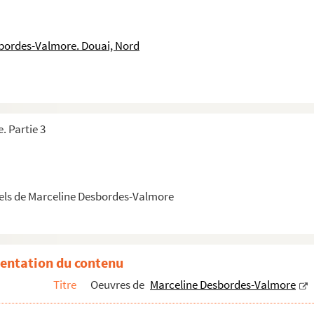
 la lumière, mais fatigués par tant de pleurs, …
je dois à vos soins ! Vous m’apprenez qu’il est perfide, …
sbordes-Valmore. Douai, Nord
le âme il a blessée, larmes du cœur, s’il avait pu les voir, …
, sans espoir, regarder sans rien voir, se nourrir de ses larmes, …
r on peut fuir ce qu’on aime, on peut bannir son nom de ses discours, …
age comme un songe, partout s’attache à mon sort. …
. Partie 3
if, la fée Urgande, a-t-elle oublié vos chants ? …
Moore. Il est un bosquet sombre où se cache la rose, le doux rossignol...
ie, plus jolie, quand Mars enchante …
els de Marceline Desbordes-Valmore
ir triste et mélodieuse porte le chant du cygne aux bocages déserts, …
t si beau ! Sa chaleur embaumée, descend du fond des cœurs réveillés et..
 n’est plus pour l’attendre, que je vois arriver ces jours longs et...
entation du contenu
oir, et que sa voix tremblante, s’éteignit tout-à-coup dans un mot comm...
Titre
Oeuvres de
Marceline Desbordes-Valmore
 menace ta vie, je l’ai vu dans les pleurs que tu verses pour moi. …
ais ! Lui seul savait me plaire, ses traits, sa voix, ses vœux lui s...