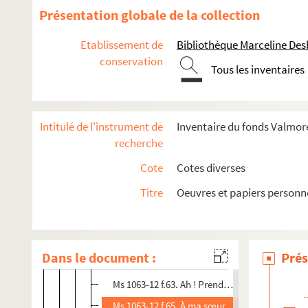
Ms 1063-12 f.50. Le bonheur. Mes yeux rendus à
Présentation globale de la collection
Ms 1063-12 f.51. La reconnaissance. Hélas, que 
Etablissement de
Bibliothèque Marceline De
Ms 1063-12 f.51 bis. Romance. S’il avait su quel
conservation
Tous les inventaires
Ms 1063-12 f.52. Le vrai mal d’amour. Souhaiter
Ms 1063-12 f.53. Sans l’oublier. Sans l’oublie
Ms 1063-12 f.54. Amour sans félicité. Son im
Intitulé de l'instrument de
Inventaire du fonds Valmore
Ms 1063-12 f.55. À Monsieur Béranger. Bon capt
recherche
Ms 1063-12 f.56. Le fleuve. Imité de Mr Thomas 
Cote
Cotes diverses
Ms 1063-12 f.57. À Mademoiselle Mars. De Thal
Titre
Oeuvres et papiers personn
Ms 1063-12 f.58. À Méhul. Quand la brise du so
Ms 1063-12 f.59. Le printemps. Le printemps es
Ms 1063-12 f.61. Quoi ! ce n’est plus pour lui, ce
Dans le document :
Prés
Ms 1063-12 f.62. Souvenir. Quand il pâlit un s
Ms 1063-12 f.63. Ah ! Prends garde à l’amour, il
Ms 1063-12 f.65. À ma sœur. Que veux-tu, je l’aim