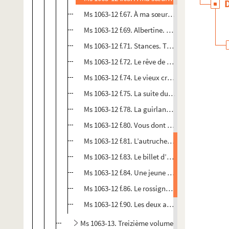
Ms 1063-12 f.67. À ma sœur. Qu’ai-je appris ! L
Ms 1063-12 f.69. Albertine. Que j’aimais à te voi
Ms 1063-12 f.71. Stances. Toujours je songe à 
Ms 1063-12 f.72. Le rêve de mon enfant. Mère ! P
Ms 1063-12 f.74. Le vieux crieur du Rhône. On av
Ms 1063-12 f.75. La suite du crieur du Rhône. Le 
Ms 1063-12 f.78. La guirlande de Marie. Te souv
Ms 1063-12 f.80. Vous dont l’austérité condamn
Ms 1063-12 f.81. L’autruche et le pélican. Tout 
Ms 1063-12 f.83. Le billet d’une amie. Oh ! Qu’i
Ms 1063-12 f.84. Une jeune fille et sa mère. La j
Ms 1063-12 f.86. Le rossignol et l’oiseau-lyre. D
Ms 1063-12 f.90. Les deux abeilles. Au fond d’une
Ms 1063-13. Treizième volume