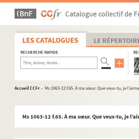
Ms 1063-12 f.33. Le bon hermite. Hermite, votr
Catalogue collectif de F
Ms 1063-12 f.34. Élégie. La vieille mendiante. 
Ms 1063-12 f.36. Je l’ai vu ! Ma sœur ! il ne fau
Ms 1063-12 f.37. Élégie. Une mère. Rentrons, mes
LES CATALOGUES
LE RÉPERTOIR
Ms 1063-12 f.41. Je ne sais quel triste plaisir
RECHERCHE RAPIDE
RE
Ms 1063-12 f.42. La jalousie. Qu’as-tu fait d’u
Ms 1063-12 f.43. Tu n’aimes pas. Que je te plai
Ms 1063-12 f.44. Les roses. Hélas ! Que les vieill
Ms 1063-12 f.45. Bon soir. Il a demandé l’heure, o
Accueil CCFr
Ms 1063-12 f.65. À ma sœur. Que veux-tu, je l’aimais
>
Ms 1063-12 f.45v. Quand la première abeille 
Ms 1063-12 f.46. Romance de Thomas Moore. Imi
Ms 1063-12 f.47. L’orage. Dans sa course brûlan
Ms 1063-12 f.65. À ma sœur. Que veux-tu, je l’aima
Ms 1063-12 f.48. La séparation. Il le faut je ren
Ms 1063-12 f.49. La fleur. Oh ! Laisse-moi la fle