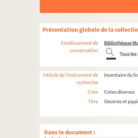
Ms 1063-10 f.5v. Collage végétal,
Ms 1063-10 f.6. Poème copié de 
Ms 1063-10 f.7. Poème de MDV cop
Présentation globale de la collecti
Ms 1063-10 f.9. Qu’en avez vous f
Ms 1063-10 f.11. Morte ! Donnez 
Etablissement de
Bibliothèque M
Ms 1063-10 f.13v. À la jeune fill
conservation
Tous les
Ms 1063-10 f.14. Aimé de Loy. C’é
Ms 1063-10 f.14v. À Louis C. Ris 
Intitulé de l'instrument de
Inventaire du f
Ms 1063-10 f.15. La pendule de m
recherche
Ms 1063-10 f.16. À Blanche Lepeyt
Cote
Cotes diverses
Ms 1063-10 f.17. À Monsieur Alibe
Titre
Oeuvres et pap
Ms 1063-10 f.18. Entends-tu l’or
Ms 1063-10 f.19. L’horloge arrêté
Ms 1063-10 f.20. Le jardin du pauv
Dans le document :
Ms 1063-10 f.21. Vénitienne. J’ai