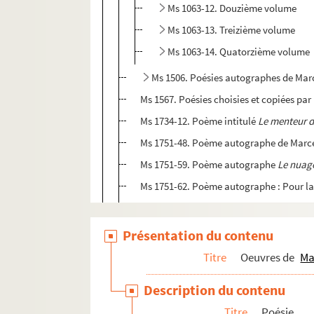
Ms 1063-12. Douzième volume
Ms 1063-13. Treizième volume
Ms 1063-14. Quatorzième volume
Ms 1506. Poésies autographes de Mar
Ms 1567. Poésies choisies et copiées pa
Ms 1734-12. Poème intitulé
Le menteur 
Ms 1751-48. Poème autographe de Marc
Ms 1751-59. Poème autographe
Le nuage
Ms 1751-62. Poème autographe : Pour la 
Ms 1762. Copie de vers de Marceline 
Ms 1766-219. Copies manuscrites non a
Présentation du contenu
Ms 1766-229. Copie manuscrite par Valmo
Titre
Oeuvres de
Ma
Ms 1766-230. Copie autographe de son 
Description du contenu
Ms 1766-231. Copie autographe d’un poè
Titre
Poésie