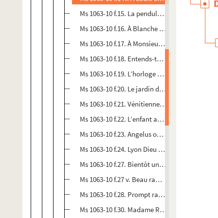
Ms 1063-10 f.15. La pendule de ma mère. Pauvr
Ms 1063-10 f.16. À Blanche Lepeytre. Enfant pui
Ms 1063-10 f.17. À Monsieur Alibert. Que font l
Ms 1063-10 f.18. Entends-tu l’orage que j’ent
Ms 1063-10 f.19. L’horloge arrêtée. Horloge d’o
Ms 1063-10 f.20. Le jardin du pauvre. Dieu vous 
Ms 1063-10 f.21. Vénitienne. J’aime Nita la blo
Ms 1063-10 f.22. L’enfant amateur d’oiseaux. Éco
Ms 1063-10 f.23. Angelus ou Baptème. Fermez 
Ms 1063-10 f.24. Lyon Dieu vous garde, humbles 
Ms 1063-10 f.27. Bientôt une nouvelle flamme
Ms 1063-10 f.27 v. Beau ramier, fleur du toit, d
Ms 1063-10 f.28. Prompt ramier, fleur des toits,
Ms 1063-10 f.30. Madame Récamier, Monsieur de