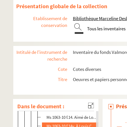
Ms 1063-8. Huitième volume
Présentation globale de la collection
Ms 1063-9. Neuvième volume
Etablissement de
Bibliothèque Marceline De
Ms 1063-10. Dixième volume
conservation
Tous les inventaires
Ms 1063-10 f.2. 1838. Milan, juillet Nouvel amou
Ms 1063-10 f.3. Collage végétal et cheveu
Ms 1063-10 f.3v. Dessin d'une femme assise lis
Intitulé de l'instrument de
Inventaire du fonds Valmore
Ms 1063-10 f.4. Milan juillet. 1838. Ô ma ch
recherche
Ms 1063-10 f.5v. Collage végétal, au dessous i
Cote
Cotes diverses
Ms 1063-10 f.6. Poème copié de la main d’Ondi
Titre
Oeuvres et papiers personn
Ms 1063-10 f.7. Poème de MDV copié de la main
Ms 1063-10 f.9. Qu’en avez vous fait ?. Vous av
Ms 1063-10 f.11. Morte ! Donnez lui du mystère
Dans le document :
Prés
Ms 1063-10 f.13v. À la jeune fille. Pour que tu
Ms 1063-10 f.14. Aimé de Loy. C’était donc votr
Ms 1063-10 f.14v. À Louis C. Ris ! enfant ! que