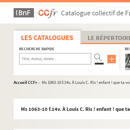
Catalogue collectif de F
LES CATALOGUES
Oeuvres de Marceline Desbordes-Valmore
LE RÉPERTOIR
Poésie
RECHERCHE RAPIDE
RE
Ms 1063 . Marceline Desbordes Valmore. Albums autogr
Ms 1063-1. Premier volume
Ms 1063-2. Deuxième volume
Accueil CCFr
Ms 1063-10 f.14v. À Louis C. Ris ! enfant ! que ta 
>
Ms 1063-3. Troisième volume
Ms 1063-4. Quatrième volume
Ms 1063-5. Cinquième volume
Ms 1063-10 f.14v. À Louis C. Ris ! enfant ! que 
Ms 1063-6. Sixième volume
Ms 1063-7. Septième volume