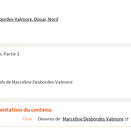
sbordes-Valmore. Douai, Nord
r. Puisque c’est toi qui veut serrer encore, notre lien ; …
ant
. Partie 3
armante mère morte d’âme et d’amour …
ndication de MDV : "Erba del duomo di Milano. Mia filia !"
ne Valmore : A Monsieur S.B. [probablement Sainte-Beuve] "Au devant de 
els de Marceline Desbordes-Valmore
 d’Ondine Valmore : "Qu’en avez vous fait ?. Vous aviez mon cœur, moi, .
iez mon cœur, moi, j’avais le vôtre.
, au moins pour y mourir ! …
entation du contenu
 sois de Dieu l’aimée, la plante toujours embaumée, …
Titre
Oeuvres de
Marceline Desbordes-Valmore
e mort que vous chantiez, poète ! quand votre voix jeta sa plus tendre...
 ta voix légère élève ses douces clameurs. …