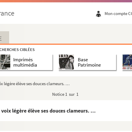
rance
Mon compte C
E
CHERCHES CIBLÉES
aphes de poésies, de pensées et de collages floraux.
Imprimés
Base
multimédia
Patrimoine
voix légère élève ses douces clameurs. …
Notice
1 sur 1
ta voix légère élève ses douces clameurs. …