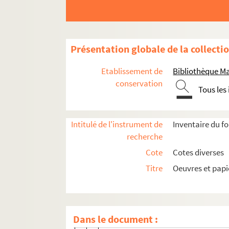
Présentation globale de la collecti
Etablissement de
Bibliothèque M
conservation
Tous les
Oeuvres de Marceline Desbordes-Valmore
Intitulé de l'instrument de
Inventaire du f
recherche
Poésie
Cote
Cotes diverses
Ms 1063 . Marceline Desbordes Valmore. 
Titre
Oeuvres et pap
Ms 1063-1. Premier volume
Ms 1063-2. Deuxième volume
Ms 1063-3. Troisième volume
Dans le document :
Ms 1063-4. Quatrième volume