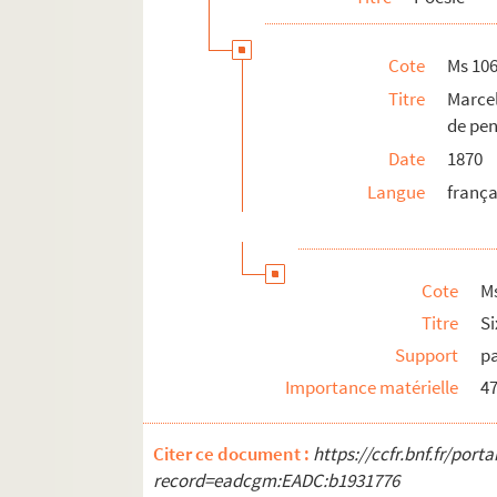
Ms 1063-6 f.35. Enfant ! ne pleure
Cote
Ms 10
Ms 1063-6 f.36. Élégie. Peut-être
Titre
Marce
Ms 1063-6 f.37. Élégie. Que veux-t
de pen
Ms 1063-6 f.38. Le départ d’une f
Date
1870
Ms 1063-6 f.39. Élégie. Ma sœur, i
Langue
frança
Ms 1063-6 f.41. Respectez mon se
Ms 1063-6 f.42. Viens ! le jour va 
Ms 1063-6 f.44. Le petit Arthur. 
Cote
M
Ms 1063-6 f.45. Élégie. J’étais à 
Titre
S
Ms 1063-6 f.46. Élégie. J’étais à t
Support
p
Ms 1063-6 f.47. Élégie. Quoi ! les
Importance matérielle
47
Ms 1063-6 f.49. Oui toi, mon bien
Ms 1063-6 f.50. Élégie. Oui toi, m
Citer ce document :
https://ccfr.bnf.fr/por
record=eadcgm:EADC:b1931776
Ms 1063-6 f.52. L’avez-vous rencont