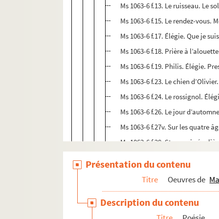
Ms 1063-6 f.13. Le ruisseau. Le so
Ms 1063-6 f.15. Le rendez-vous. M
Ms 1063-6 f.17. Élégie. Que je su
Ms 1063-6 f.18. Prière à l’alouette
Ms 1063-6 f.19. Philis. Élégie. Pre
Ms 1063-6 f.23. Le chien d’Olivier
Ms 1063-6 f.24. Le rossignol. Élég
Ms 1063-6 f.26. Le jour d’automne
Ms 1063-6 f.27v. Sur les quatre âg
Ms 1063-6 f.28. Stances irréguliè
Ms 1063-6 f.29. À Délie. Toi dont 
Présentation du contenu
Ms 1063-6 F.30v. Élégie. Hélas q
Titre
Oeuvres de
Ma
Ms 1063-6 f.32. Élégie. Comme un
Description du contenu
Ms 1063-6 f.33v. Le petit Arthur.
Titre
Poésie
Ms 1063-6 f.34v. Aux sons de la vi