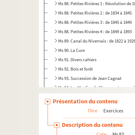
Ms 88. Petites Rivières 1 : Révolution de 
Ms 88. Petites Rivières 2 : de 1834 à 1845
Ms 88. Petites Rivières 3 : de 1845 à 1849
Ms 88. Petites Rivières 4 : de 1849 à 1893
Ms 89. Canal du Nivernais : de 1822 à 192
Ms 90. La Cure
Ms 91. Divers cahiers
Ms 92. Bois et forêt
Ms 93. Succession de Jean Cagnat
Ms 94. Les Moulins de Clamecy et ses env
Ms 95. Doubles 1 : affiches du flottage
Présentation du contenu
Ms 95. Doubles 2 : Règlement pour la Compa
Titre
Exercices
Ms 95. Doubles 3 : Résumé pour la Compagni
Description du contenu
Ms 96. Autres documents
Cote
Ms 83
Ms 97. Papiers pré-imprimés vierges