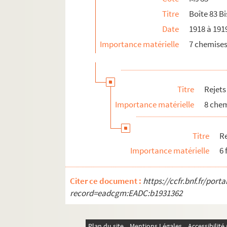
Titre
Boîte 83 Bi
Comptes
Date
1918 à 191
Importance matérielle
7 chemise
Titre
Rejets
Importance matérielle
8 che
Titre
Re
Importance matérielle
6 
Citer ce document :
https://ccfr.bnf.fr/por
record=eadcgm:EADC:b1931362
Plan du site
Mentions Légales
Accessibilit