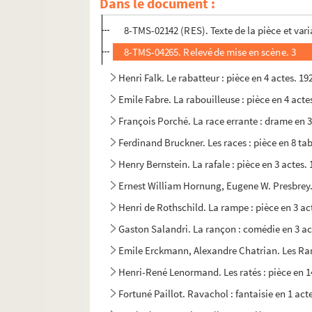
Dans le document :
4-TMS-02598 (RES). Relevé de mise en scène. 
8-TMS-02142 (RES). Texte de la pièce et var
8-TMS-04265. Relevé de mise en scène. 3
Henri Falk. Le rabatteur : pièce en 4 actes. 19
Emile Fabre. La rabouilleuse : pièce en 4 act
François Porché. La race errante : drame en 3
Ferdinand Bruckner. Les races : pièce en 8 t
Henry Bernstein. La rafale : pièce en 3 actes.
Ernest William Hornung, Eugene W. Presbrey. R
Henri de Rothschild. La rampe : pièce en 3 ac
Gaston Salandri. La rançon : comédie en 3 ac
Emile Erckmann, Alexandre Chatrian. Les Ran
Henri-René Lenormand. Les ratés : pièce en 1
Fortuné Paillot. Ravachol : fantaisie en 1 act