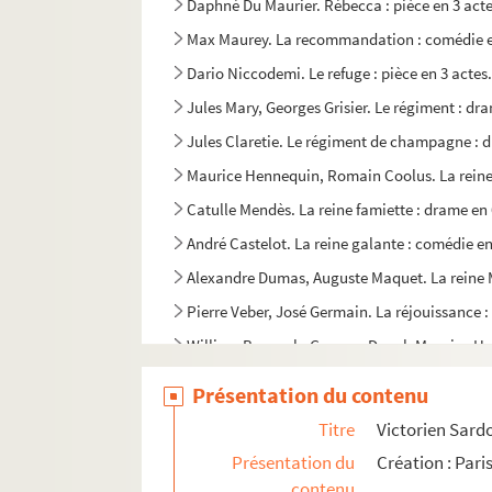
Daphné Du Maurier. Rébecca : pièce en 3 acte
Max Maurey. La recommandation : comédie en
Dario Niccodemi. Le refuge : pièce en 3 actes
Jules Mary, Georges Grisier. Le régiment : dra
Jules Claretie. Le régiment de champagne : d
Maurice Hennequin, Romain Coolus. La reine d
Catulle Mendès. La reine famiette : drame en 6
André Castelot. La reine galante : comédie en
Alexandre Dumas, Auguste Maquet. La reine M
Pierre Veber, José Germain. La réjouissance : 
William Busnach, Georges Duval, Maurice Hen
Eugène Brieux. Les remplaçantes : pièce en 3
Présentation du contenu
François Herczeg. Le renard bleu : comédie e
Titre
Victorien Sard
Sacha Guitry. Le renard et la grenouille : com
Présentation du
Création : Pari
Pierre Berton. La rencontre : pièce en 4 actes
contenu