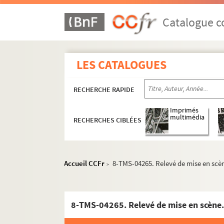
Maurice Rostand. Le procès d'Oscar Wilde : p
Henry de Gorsse, Louis Forest. Le procureur Ha
Catalogue co
Régis Gignoux. Le prof' d'anglais : comédie e
Marcel Achard. Le professeur de charme
LES CATALOGUES
Karen Bramson. Le professeur Klenow : pièce 
Lucienne Favre. Prosper : pièce en 3 actes et 
RECHERCHE RAPIDE
Ivan Tourgueniev. La provinciale. Traduction
Willy et Andrée Cocotte. P'stt ! : vaudeville e
Imprimés
multimédia
RECHERCHES CIBLÉES
André Mouëzy-Eon. Un p'tit homme en or : pi
Henry Gauthier-Villard (Willy), Luvey. Le p'ti
Fabre Doran. P'tite marraine ou filleule de gue
Accueil CCFr
8-TMS-04265. Relevé de mise en scèn
>
Georges Feydeau. La puce à l'oreille : pièce e
Jean de Létraz. La pucelle d'Auteuil : pièce en
Georges Fagot. La pucelle de Belleville : comé
8-TMS-04265. Relevé de mise en scène.
Georges-Bernard Shaw. Pygmalion : comédie r