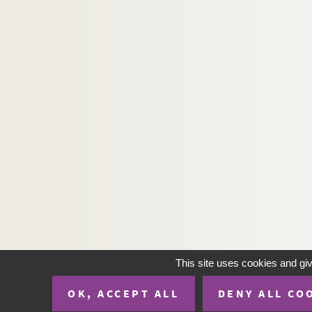
Edouard Plouvier. Le sang-mêlé : drame en 5 
Ivan Tourgueniev. Sans argent : pièce en 1 ac
Alphonse Daudet, Adolphe Belot. Sapho : pièc
Adrien Decourcelle, Adolphe Jaime. Sarah la 
Louis Verneuil. Satan : pièce en 4 actes. 1927
Georges Berr, Marcel Guillemaud. Le satyre : 
Ernest Grenet-Dancourt. La sauterelle : coméd
Emile Durafour. Sauve qui peut : folie-vaudevi
Marcel Achard. Savez-vous planter les choux 
Henry Bataille. Le scandale : pièce en 4 actes
Fernand Crommelynck. Le sculpteur de masque
Maurice de Féraudy. Sébastien Brichanteau : p
This site uses cookies and gi
Colette. La seconde : pièce en 4 actes. 1951
OK, ACCEPT ALL
DENY ALL CO
Maurice Hennequin, Paul Bilhaud, Pierre Veber