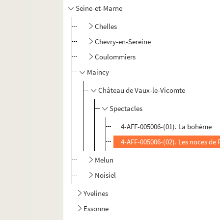
Seine-et-Marne
Chelles
Chevry-en-Sereine
Coulommiers
Maincy
Château de Vaux-le-Vicomte
Spectacles
4-AFF-005006-(01). La bohème
4-AFF-005006-(02). Les noces de 
Melun
Noisiel
Yvelines
Essonne