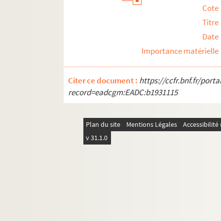
Cote
Titre
Date
Importance matérielle
Citer ce document :
https://ccfr.bnf.fr/por
record=eadcgm:EADC:b1931115
Plan du site
Mentions Légales
Accessibilit
v 31.1.0