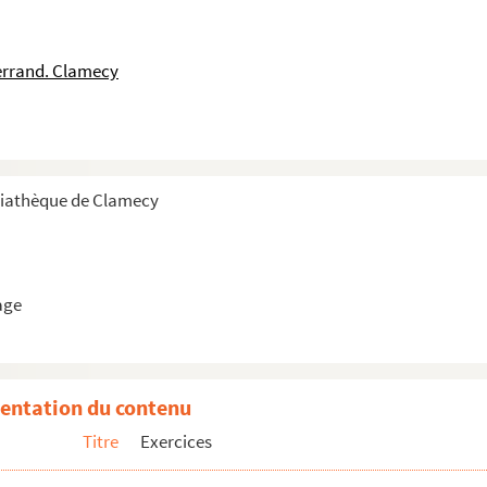
errand. Clamecy
diathèque de Clamecy
age
entation du contenu
Titre
Exercices
ues
rain, carnet de tricages et occupations du flot