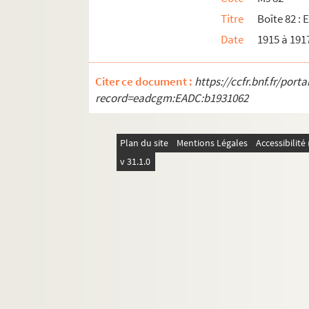
Comptes
Titre
Boîte 82 : 
Date
1915 à 191
Citer ce document :
https://ccfr.bnf.fr/por
record=eadcgm:EADC:b1931062
Plan du site
Mentions Légales
Accessibilit
v 31.1.0