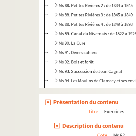
Ms 88. Petites Rivières 2 : de 1834 à 1845
Ms 88. Petites Rivières 3 : de 1845 à 1849
Ms 88. Petites Rivières 4 : de 1849 à 1893
Ms 89. Canal du Nivernais : de 1822 à 192
Ms 90. La Cure
Ms 91. Divers cahiers
Ms 92. Bois et forêt
Ms 93. Succession de Jean Cagnat
Ms 94. Les Moulins de Clamecy et ses env
Ms 95. Doubles 1 : affiches du flottage
Ms 95. Doubles 2 : Règlement pour la Compa
Présentation du contenu
Ms 95. Doubles 3 : Résumé pour la Compagni
Titre
Exercices
Ms 96. Autres documents
Description du contenu
Ms 97. Papiers pré-imprimés vierges
Cote
Ms 82