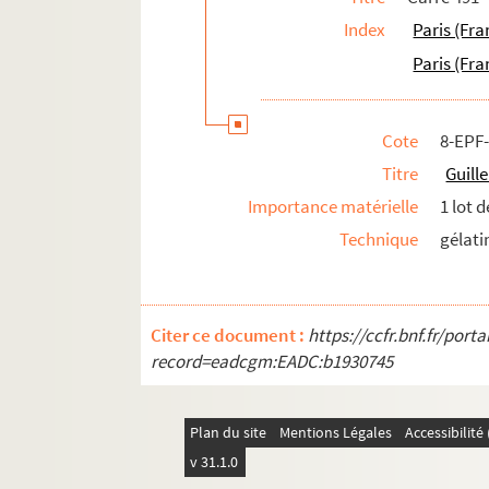
Index
Paris (Fra
Paris (Fra
Cote
8-EPF
Titre
Guill
Importance matérielle
1 lot 
Technique
gélati
Citer ce document :
https://ccfr.bnf.fr/por
record=eadcgm:EADC:b1930745
Plan du site
Mentions Légales
Accessibilit
v 31.1.0