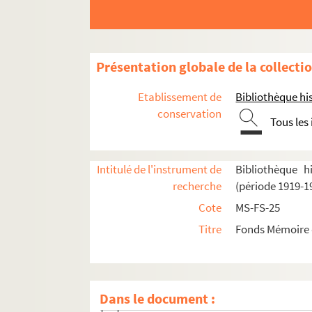
1919-1939
Présentation globale de la collecti
Organisation de la collecte
Etablissement de
Bibliothèque his
Témoins identifiés
conservation
Tous les
Témoins ayant désiré rester anonymes
Témoins 1 à 10
Intitulé de l'instrument de
Bibliothèque h
Témoins 11 à 20
recherche
(période 1919-1
Témoins 21 à 30
Cote
MS-FS-25
Témoins 31 à 40
Titre
Fonds Mémoire d
Témoins 41 à 50
Témoins 51 à 60
Témoins 61 à 70
Dans le document :
Témoins 71 à 80