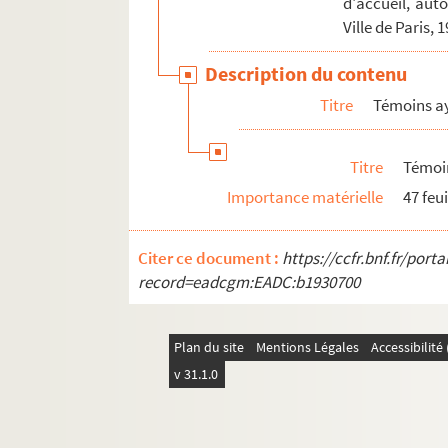
d'accueil, aut
Ville de Paris, 
4-MS-FS-25-092(28). Témoin 118
4-MS-FS-25-092(29). Témoin 119
Description du contenu
4-MS-FS-25-092(30). Témoin 120
Titre
Témoins ay
4-MS-FS-25-092(31). Témoin 121
4-MS-FS-25-092(32). Témoin 122
Titre
Témoin
4-MS-FS-25-092(33). Témoin 123
Importance matérielle
47 feui
4-MS-FS-25-092(34). Témoin 124
4-MS-FS-25-092(35). Témoin 125
Citer ce document :
https://ccfr.bnf.fr/por
4-MS-FS-25-092(36). Témoin 126
record=eadcgm:EADC:b1930700
4-MS-FS-25-092(37). Témoin 127
4-MS-FS-25-092(38). Témoin 128
Plan du site
Mentions Légales
Accessibilit
4-MS-FS-25-092(39). Témoin 129
v 31.1.0
4-MS-FS-25-092(40). Témoin 130
4-MS-FS-25-092(41). Témoin 131