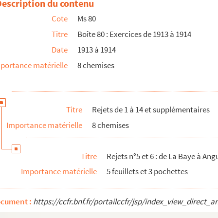
Description du contenu
Cote
Ms 80
Titre
Boîte 80 : Exercices de 1913 à 1914
ts des employés.
Date
1913 à 1914
portance matérielle
8 chemises
Titre
Rejets de 1 à 14 et supplémentaires
Importance matérielle
8 chemises
Titre
Rejets n°5 et 6 : de La Baye à Ang
Importance matérielle
5 feuillets et 3 pochettes
ocument :
https://ccfr.bnf.fr/portailccfr/jsp/index_view_dire