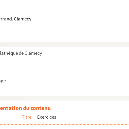
errand. Clamecy
, carnet de tricages et occupations du flot
diathèque de Clamecy
émoires des gardes rivières et affaires jugé...
age
entation du contenu
Titre
Exercices