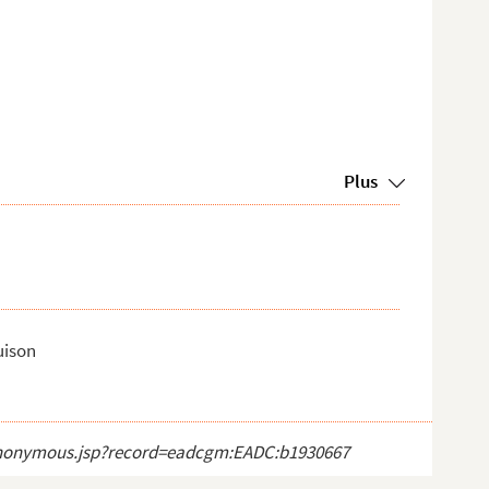
Plus
uison
ct_anonymous.jsp?record=eadcgm:EADC:b1930667