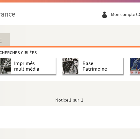
rance
Mon compte C
E
CHERCHES CIBLÉES
Imprimés
Base
multimédia
Patrimoine
Notice
1 sur 1