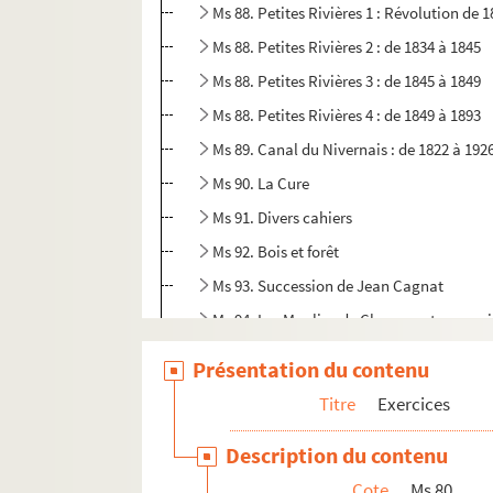
Ms 88. Petites Rivières 1 : Révolution de 
Ms 88. Petites Rivières 2 : de 1834 à 1845
Ms 88. Petites Rivières 3 : de 1845 à 1849
Ms 88. Petites Rivières 4 : de 1849 à 1893
Ms 89. Canal du Nivernais : de 1822 à 192
Ms 90. La Cure
Ms 91. Divers cahiers
Ms 92. Bois et forêt
Ms 93. Succession de Jean Cagnat
Ms 94. Les Moulins de Clamecy et ses env
Ms 95. Doubles 1 : affiches du flottage
Présentation du contenu
Ms 95. Doubles 2 : Règlement pour la Compa
Titre
Exercices
Ms 95. Doubles 3 : Résumé pour la Compagni
Description du contenu
Ms 96. Autres documents
Cote
Ms 80
Ms 97. Papiers pré-imprimés vierges