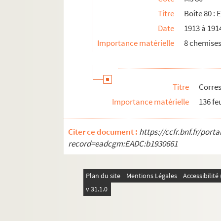
Titre
Boîte 80 : 
Comptes
Date
1913 à 191
Importance matérielle
8 chemise
Titre
Corre
Importance matérielle
136 feu
Citer ce document :
https://ccfr.bnf.fr/por
record=eadcgm:EADC:b1930661
Plan du site
Mentions Légales
Accessibilit
v 31.1.0