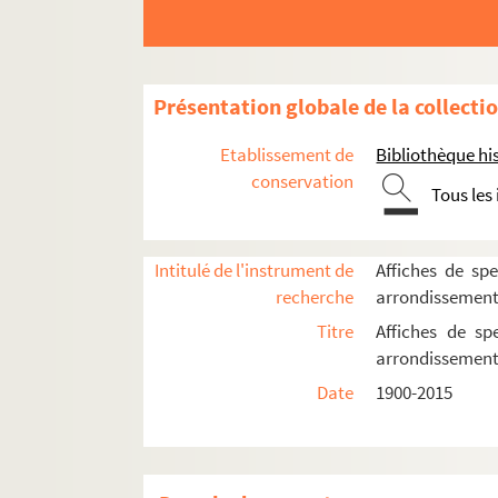
Théâtre de l'Atelier
Théâtre des Béliers parisiens
Théâtre Constance
Présentation globale de la collecti
Théâtre des Deux ânes
Etablissement de
Bibliothèque his
Théâtre de Dix heures
conservation
Théâtre Espace Acteur
Tous les
Théâtre de l'Hôpital Bretonneau
Théâtre Montmartre-Galabru
Intitulé de l'instrument de
Affiches de spe
Théâtre Ouvert
recherche
arrondissemen
Théâtre Paris-Nord
Titre
Affiches de sp
arrondissemen
Théâtre Pixel
Date
1900-2015
Théâtre du Tertre
Théâtre Victor Hugo
Tremplin théâtre