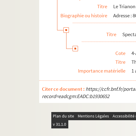
Titre
Le Trianon
Biographie ou histoire
Adresse : 
Titre
Spect
Cote
4-
Titre
T
Importance matérielle
1 
Citer ce document :
https://ccfr.bnf.fr/por
record=eadcgm:EADC:b1930652
Plan du site
Mentions Légales
Accessibilit
v 31.1.0