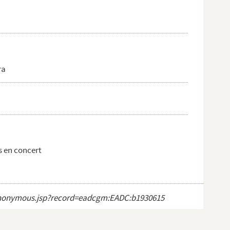
ra
s en concert
ct_anonymous.jsp?record=eadcgm:EADC:b1930615