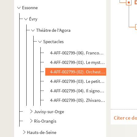
Essonne
Évry
Théâtre de l'Agora
Spectacles
4-AFF-002799-(06). Francophonies d'acteurs
4-AFF-002799-(01). Le mystère de la rue Rousse
4-AFF-002799-(02). Orchestre national de Barb
4-AFF-002799-(03). Le petit bruit de l'œuf
4-AFF-002799-(04). Il signor Fagotto
4-AFF-002799-(05). Zhivaro Baroko
Juvisy-sur-Orge
Citer ce d
Ris-Orangis
Hauts-de-Seine