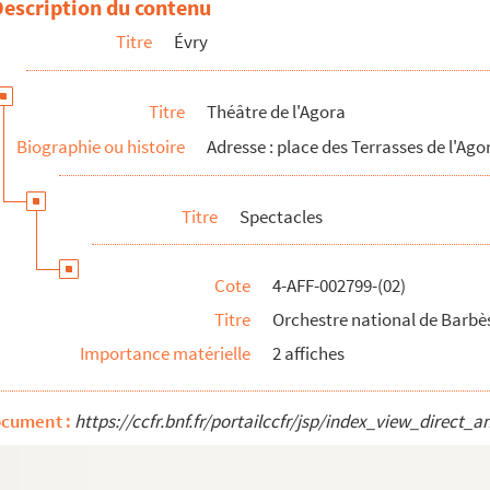
Description du contenu
Titre
Évry
Titre
Théâtre de l'Agora
Biographie ou histoire
Adresse : place des Terrasses de l'Ago
Titre
Spectacles
let ; Un garçon de chez Véry
ès en concert
Cote
4-AFF-002799-(02)
Titre
Orchestre national de Barbè
Importance matérielle
2 affiches
ocument :
https://ccfr.bnf.fr/portailccfr/jsp/index_view_dire