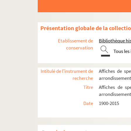
Théâtre de l'Atelier
Théâtre des Béliers parisiens
Théâtre Constance
Présentation globale de la collecti
Théâtre des Deux ânes
Etablissement de
Bibliothèque his
Théâtre de Dix heures
conservation
Théâtre Espace Acteur
Tous les
Théâtre de l'Hôpital Bretonneau
Théâtre Montmartre-Galabru
Intitulé de l'instrument de
Affiches de spe
Théâtre Ouvert
recherche
arrondissemen
Théâtre Paris-Nord
Titre
Affiches de sp
arrondissemen
Théâtre Pixel
Date
1900-2015
Théâtre du Tertre
Théâtre Victor Hugo
Tremplin théâtre