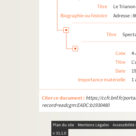
Titre
Le Trianon
Biographie ou histoire
Adresse : 
Titre
Spect
Cote
4-
Titre
L'
Date
1
Importance matérielle
1 
Citer ce document :
https://ccfr.bnf.fr/por
record=eadcgm:EADC:b1930480
Plan du site
Mentions Légales
Accessibilit
v 31.1.0