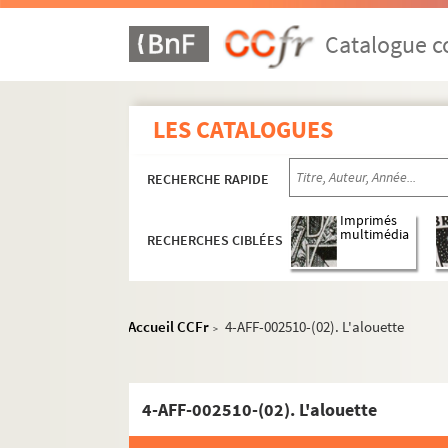
Ève
Catalogue co
Le Funambule
Le Grand Parquet
L'Hippodrome
LES CATALOGUES
Historial de Montmartre
RECHERCHE RAPIDE
Au Lapin agile
Lavoir moderne parisien
Imprimés
multimédia
RECHERCHES CIBLÉES
Manufacture des Abbesses
Moulin de la Chanson
Moulin de la Galette
Accueil CCFr
4-AFF-002510-(02). L'alouette
>
Patachon
La Reine blanche
Sudden théâtre
4-AFF-002510-(02). L'alouette
Théâtre de l'Atalante