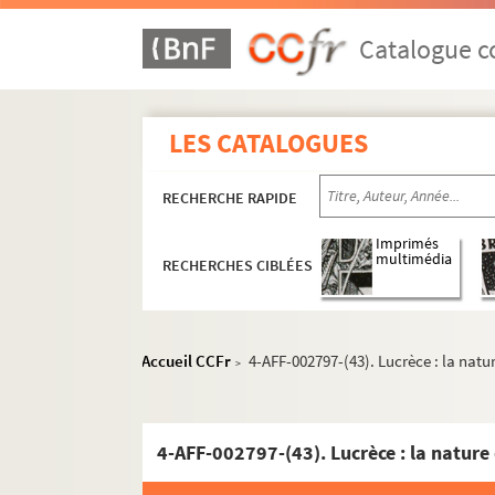
4-AFF-002797-(13). Brassens, cha
Catalogue co
4-AFF-002797-(14). The cave
4-AFF-002797-(15). Claustrophob
4-AFF-002797-(16). Conversations
LES CATALOGUES
4-AFF-002797-(17). Crise de nerf
4-AFF-002797-(18). Decodex
RECHERCHE RAPIDE
4-AFF-002797-(19). Dialogue bet
Imprimés
4-AFF-002797-(20). Dibouk
multimédia
RECHERCHES CIBLÉES
4-AFF-002797-(21). Didascalies II
4-AFF-002797-(22). Dom Juan
Accueil CCFr
4-AFF-002797-(43). Lucrèce : la natu
4-AFF-002797-(23). L'école des 
>
4-AFF-002797-(24). L'école d'Opé
4-AFF-002797-(25). Electre
4-AFF-002797-(43). Lucrèce : la nature
4-AFF-002797-(32). El Halia