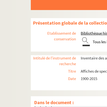
4-AFF-002797-(26). Un Faust, hist
4-AFF-002797-(27). Festival inter
4-AFF-002797-(28). Festival théâ
Présentation globale de la collecti
4-AFF-002797-(29). Les fils de l
4-AFF-002797-(30). La force de l
Etablissement de
Bibliothèque his
4-AFF-002797-(31). Gaudeamus
conservation
Tous les
4-AFF-002797-(33). Hamlet-mac
4-AFF-002797-(34). L'homme gris
Intitulé de l'instrument de
Inventaire des a
4-AFF-002797-(35). Hucksters of 
recherche
4-AFF-002797-(36). Hygiène de l'
Titre
Affiches de spec
4-AFF-002797-(37). Iphigenie auf
Date
1900-2015
4-AFF-002797-(38). I was looking 
4-AFF-002797-(39). Légendes de l
4-AFF-002797-(40). Lettres de Hö
Dans le document :
4-AFF-002797-(41). Lorentino d'A