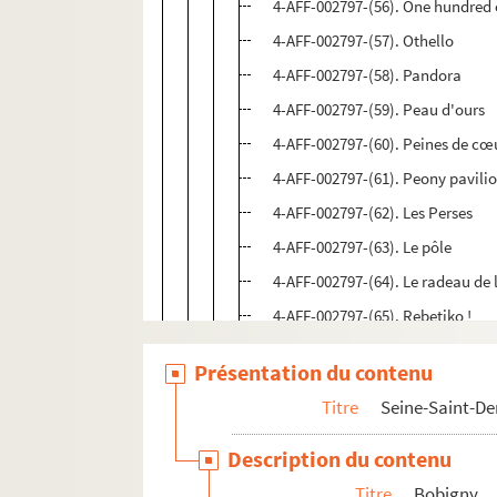
4-AFF-002797-(56). One hundred o
4-AFF-002797-(57). Othello
4-AFF-002797-(58). Pandora
4-AFF-002797-(59). Peau d'ours
4-AFF-002797-(60). Peines de cœ
4-AFF-002797-(61). Peony pavili
4-AFF-002797-(62). Les Perses
4-AFF-002797-(63). Le pôle
4-AFF-002797-(64). Le radeau de 
4-AFF-002797-(65). Rebetiko !
4-AFF-002797-(66). Le réformate
Présentation du contenu
4-AFF-002797-(67). La rencontre 
Titre
Seine-Saint-De
4-AFF-002797-(68). Rencontres c
4-AFF-002797-(70). Saga d'un th
Description du contenu
4-AFF-002797-(71). Saints and si
Titre
Bobigny