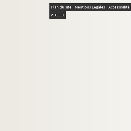
4-AFF-002797-(84). The waste la
Plan du site
Mentions Légales
Accessibilit
4-AFF-002797-(85). Programmes et d
v 31.1.0
La Courneuve
Gagny
Les Lilas
Monfermeil
Montreuil
Noisy-le-Grand
Pantin
Rosny-sous-Bois
Saint-Denis
Saint-Ouen
Sevran
Val-de-Marne