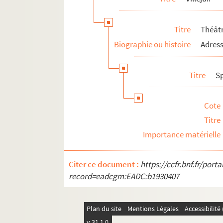
Titre
Théât
Biographie ou histoire
Adress
Titre
S
Cote
Titre
Importance matérielle
Citer ce document :
https://ccfr.bnf.fr/por
record=eadcgm:EADC:b1930407
Plan du site
Mentions Légales
Accessibilit
v 31.1.0