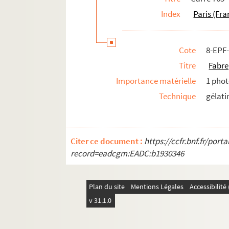
Carrés 888 à 902. 1
arrondissement, Bois de
Index
Paris (Fra
Cote
8-EPF
Titre
Fabre
Importance matérielle
1 phot
Technique
gélati
Citer ce document :
https://ccfr.bnf.fr/por
record=eadcgm:EADC:b1930346
Plan du site
Mentions Légales
Accessibilit
v 31.1.0