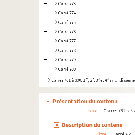
Carré 773
Carré 774
Carré 775
Carré 776
Carré 777
Carré 778
Carré 779
Carré 780
er
e
e
e
Carrés 781 à 800. 1
, 2
, 3
et 4
arrondisseme
e
e
e
Carrés 801 à 820. 3
, 4
et 11
arrondissement
e
e
Carrés 821 à 840. 11
et 20
arrondissements
Présentation du contenu
e
e
Carrés 841 à 860. 11
et 20
arrondissements
Titre
Carrés 761 à 78
e
Carrés 861 à 880. 20
arrondissement
Description du contenu
e
Carrés 881 à 887. 16
arrondissement, Bois d
Titre
Carré 765
e