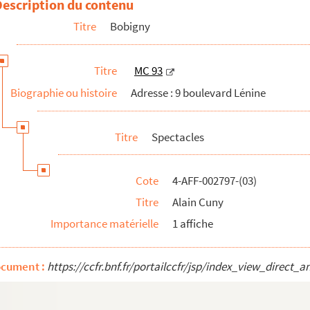
Description du contenu
Titre
Bobigny
Titre
MC 93
Biographie ou histoire
Adresse : 9 boulevard Lénine
Titre
Spectacles
Cote
4-AFF-002797-(03)
Titre
Alain Cuny
spire toujours
Importance matérielle
1 affiche
ocument :
https://ccfr.bnf.fr/portailccfr/jsp/index_view_dire
eures et minuit
 d'amour