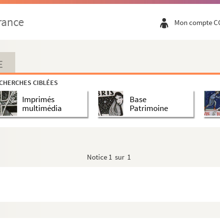
rance
Mon compte C
E
CHERCHES CIBLÉES
Imprimés
Base
multimédia
Patrimoine
Notice
1 sur 1