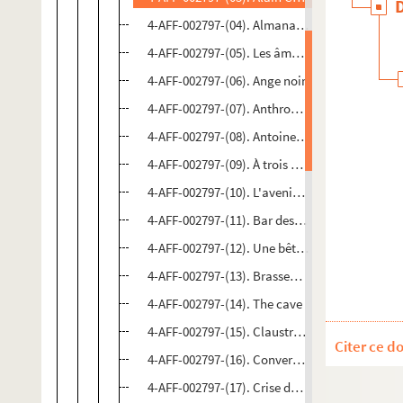
4-AFF-002797-(04). Almanach bruitax
4-AFF-002797-(05). Les âmes mortes
4-AFF-002797-(06). Ange noir
4-AFF-002797-(07). Anthrop (Modulo 1)
4-AFF-002797-(08). Antoine et Cléopâtre
4-AFF-002797-(09). À trois mains
4-AFF-002797-(10). L'avenir oublié
4-AFF-002797-(11). Bar des flots noirs
4-AFF-002797-(12). Une bête sur la lune
4-AFF-002797-(13). Brassens, chansons ; Ça re
4-AFF-002797-(14). The cave
4-AFF-002797-(15). Claustrophobia
Citer ce d
4-AFF-002797-(16). Conversations entre onze h
4-AFF-002797-(17). Crise de nerfs. Parlez-moi