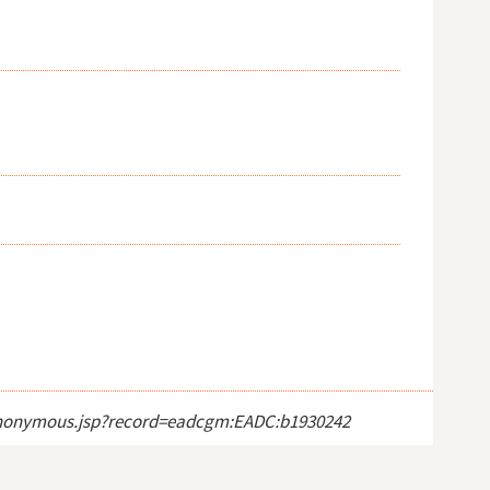
ct_anonymous.jsp?record=eadcgm:EADC:b1930242