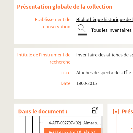
Yvelines
Présentation globale de la collection
Essonne
Etablissement de
Bibliothèque historique de la
Hauts-de-Seine
conservation
Tous les inventaires
Seine-Saint-Denis
Aubervilliers
Aulnay-sous-Bois
Intitulé de l'instrument de
Inventaire des affiches de s
recherche
Bagnolet
Le Blanc-Mesnil
Titre
Affiches de spectacles d’Île
Bobigny
Date
1900-2015
MC 93
Spectacles
Dans le document :
Prés
4-AFF-002797-(01). Agésilan de Colchos
4-AFF-002797-(02). Aimer sa mère
4-AFF-002797-(03). Alain Cuny