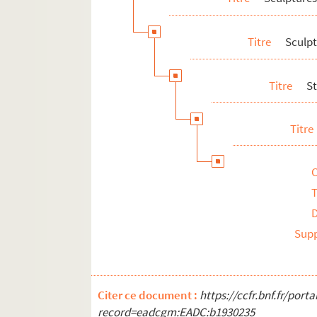
Titre
Sculp
Titre
St
Titre
T
Sup
Citer ce document :
https://ccfr.bnf.fr/por
record=eadcgm:EADC:b1930235