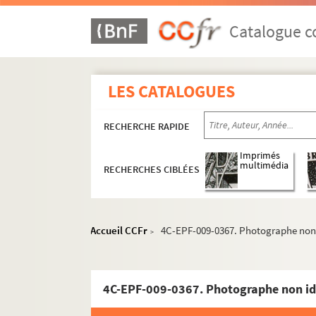
Catalogue co
LES CATALOGUES
RECHERCHE RAPIDE
Imprimés
multimédia
RECHERCHES CIBLÉES
Archives photographiques de Naoum Aronson
Accueil CCFr
4C-EPF-009-0367. Photographe non 
>
Portraits
Ateliers et lieux d'exposition de Naoum 
4C-EPF-009-0367. Photographe non id
Sculptures