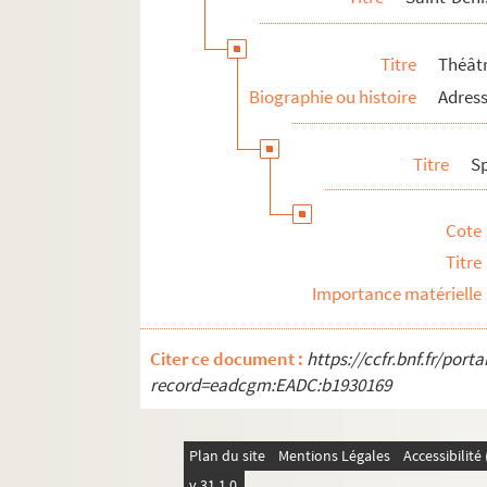
Titre
Théâtr
Biographie ou histoire
Adress
Titre
S
Cote
Titre
Importance matérielle
Citer ce document :
https://ccfr.bnf.fr/por
record=eadcgm:EADC:b1930169
Plan du site
Mentions Légales
Accessibilit
v 31.1.0