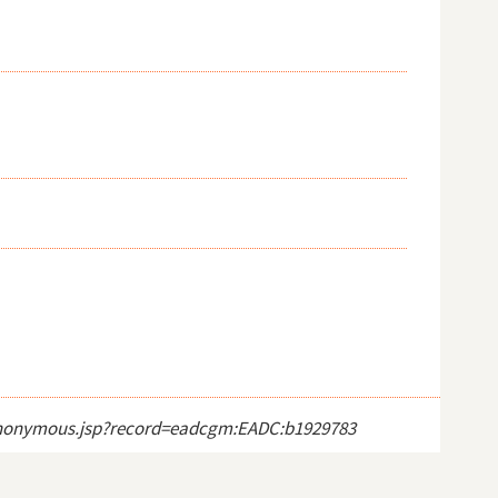
ct_anonymous.jsp?record=eadcgm:EADC:b1929783