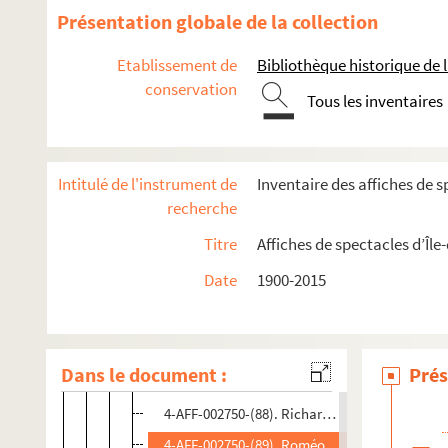
4-AFF-002750-(76). Où vas-tu Jérémie ?
Présentation globale de la collection
4-AFF-002750-(77). Pas là
Etablissement de
Bibliothèque historique de la
4-AFF-002750-(78). La passion selon G.H.
conservation
Tous les inventaires
4-AFF-002750-(79). Pauvre B…!
4-AFF-002750-(109). Phèdre
4-AFF-002750-(80). Le procès de Jeanne d'Arc
Intitulé de l'instrument de
Inventaire des affiches de s
4-AFF-002750-(81). Pylade
recherche
4-AFF-002750-(82). Quatorze pièces piégées + 
Titre
Affiches de spectacles d’Île
4-AFF-002750-(83). Quel amour d'enfant
Date
1900-2015
4-AFF-002750-(84). La ralentie ; Chaînes
4-AFF-002750-(85). Redheugh
4-AFF-002750-(86). Les rescapés
Dans le document :
Prés
4-AFF-002750-(87). Richard III
4-AFF-002750-(88). Richard III alone
4-AFF-002750-(89). Roméo et Juliette