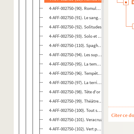
4-AFF-002750-(90). Romulus le Grand
4-AFF-002750-(91). Le sang chaud de la terre
4-AFF-002750-(92). Solitudes
4-AFF-002750-(93). Solo et cette fois
4-AFF-002750-(110). Spaghetti bolognese
4-AFF-002750-(94). Les suppliantes
4-AFF-002750-(95). La tempête
4-AFF-002750-(96). Tempête sur le pays d'Egyp
4-AFF-002750-(97). La terrible voix de Satan
4-AFF-002750-(98). Tête d'or
4-AFF-002750-(99). Théâtre du mépris 3
4-AFF-002750-(100). Tout sur le bruit
Citer ce d
4-AFF-002750-(101). Veracruz
4-AFF-002750-(102). Vert petit pois tendre