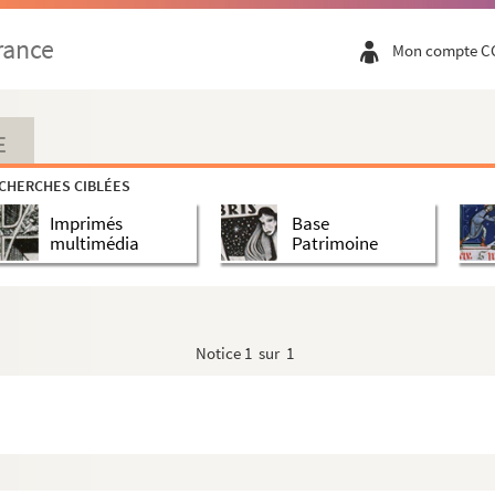
a e Figli
rance
Mon compte C
E
CHERCHES CIBLÉES
Imprimés
Base
multimédia
Patrimoine
Notice
1 sur 1