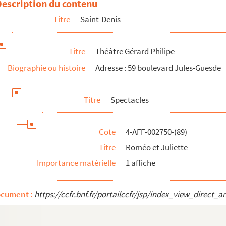
Description du contenu
Titre
Saint-Denis
Titre
Théâtre Gérard Philipe
Biographie ou histoire
Adresse : 59 boulevard Jules-Guesde
Titre
Spectacles
te
Cote
4-AFF-002750-(89)
Titre
Roméo et Juliette
Importance matérielle
1 affiche
ocument :
https://ccfr.bnf.fr/portailccfr/jsp/index_view_dire