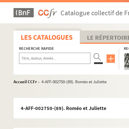
4-AFF-002750-(62). Les marionnettes Carlo Coll
Catalogue collectif de F
4-AFF-002750-(63). Max Gericke
4-AFF-002750-(64). Mère courage
4-AFF-002750-(65). Minima moralia
LES CATALOGUES
LE RÉPERTOIR
4-AFF-002750-(66). Moi, chienne
RECHERCHE RAPIDE
RE
4-AFF-002750-(67). Un mois à la campagne
4-AFF-002750-(68). Montagnes
4-AFF-002750-(69). La mort de Tintagiles
4-AFF-002750-(70). L'ombre d'un franc-tireur
Accueil CCFr
4-AFF-002750-(89). Roméo et Juliette
>
4-AFF-002750-(71). L'oncle Vania
4-AFF-002750-(72). Ophélia
4-AFF-002750-(73). Orage opus 1
4-AFF-002750-(89). Roméo et Juliette
4-AFF-002750-(74). Les oubliettes
4-AFF-002750-(75). Oui