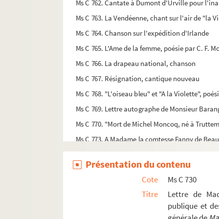
Ms C 762. Cantate à Dumont d'Urville pour l'in
Ms C 763. La Vendéenne, chant sur l'air de "la V
Ms C 764. Chanson sur l'expédition d'Irlande
Ms C 765. L'Ame de la femme, poésie par C. F. M
Ms C 766. La drapeau national, chanson
Ms C 767. Résignation, cantique nouveau
Ms C 768. "L'oiseau bleu" et "A la Violette", poés
Ms C 769. Lettre autographe de Monsieur Barang
Ms C 770. "Mort de Michel Moncoq, né à Trutteme
Ms C 773. A Madame la comtesse Fanny de Beauha
Ms C 774. Ode pour la naissance du roi de Ro
Présentation du contenu
Ms C 777. Poésies et chansons (copies)
Cote
Ms C 730
Ms C 778. Poésies. Discours sur la mort de R
Titre
Lettre de Ma
Ms C 779. "Beau nez dont les rubis...", fac-simi
publique et de
Ms C 780. Poésies autographes de Charles Va
générale de
Ma