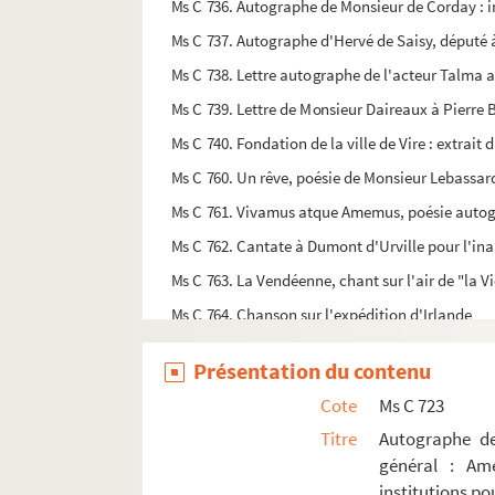
Ms C 736. Autographe de Monsieur de Corday : i
Ms C 737. Autographe d'Hervé de Saisy, député 
Ms C 738. Lettre autographe de l'acteur Talma
Ms C 739. Lettre de Monsieur Daireaux à Pierre 
Ms C 740. Fondation de la ville de Vire : extrait
Ms C 760. Un rêve, poésie de Monsieur Lebassard
Ms C 761. Vivamus atque Amemus, poésie autog
Ms C 762. Cantate à Dumont d'Urville pour l'in
Ms C 763. La Vendéenne, chant sur l'air de "la V
Ms C 764. Chanson sur l'expédition d'Irlande
Ms C 765. L'Ame de la femme, poésie par C. F. M
Présentation du contenu
Ms C 766. La drapeau national, chanson
Cote
Ms C 723
Ms C 767. Résignation, cantique nouveau
Titre
Autographe 
Ms C 768. "L'oiseau bleu" et "A la Violette", poés
général : Ame
Ms C 769. Lettre autographe de Monsieur Barang
institutions po