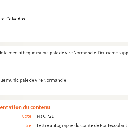
lative au casernement des troupes
de Vicence
re, Calvados
re Astier", libraire au Marais rue Saint Louis,...
 des religieuses de la communauté de la Miséricor...
abbé d'Anfernet de Bures, mort pour la foi à R...
de la médiathèque municipale de Vire Normandie. Deuxième sup
ture autographe) Victor Duruy : témoignage pour l...
n monde et du Neveu de Rameau
) et une lettre autogr...
onale, citant les paroles d'Adolphe Thiers la 24...
que municipale de Vire Normandie
à l'Assemblée nationale : lettre relative aux par...
 de la Somme
ationale, séance du 12 juillet 1875
entation du contenu
ion de loi ayant pour objet la déclaration d'util...
Cote
Ms C 721
iège à l'Assemblée nationale, relatif à une demand...
Titre
Lettre autographe du comte de Pontécoulant