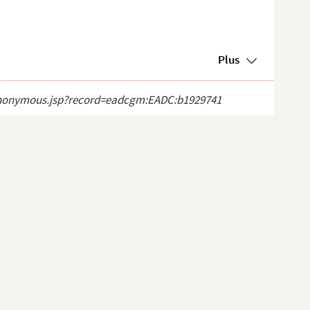
Plus
ct_anonymous.jsp?record=eadcgm:EADC:b1929741