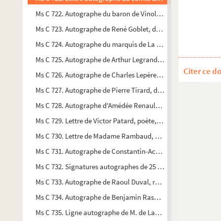
Ms C 722. Autographe du baron de Vinols député à l'Assemblée
Ms C 723. Autographe de René Goblet, député de la Somme et c
Ms C 724. Autographe du marquis de La Rochejacquelein : éle
Ms C 725. Autographe de Arthur Legrand, député de la Manche,
Citer ce d
Ms C 726. Autographe de Charles Lepère, député de l'Yonne, v
Ms C 727. Autographe de Pierre Tirard, député de la Seine, s
Ms C 728. Autographe d'Amédée Renault-Morlière, député de 
Ms C 729. Lettre de Victor Patard, poète, à C. A. Fédérique, rel
Ms C 730. Lettre de Madame Rambaud, épouse du Ministre de l'
Ms C 731. Autographe de Constantin-Achille Descat, député du 
Ms C 732. Signatures autographes de 25 députés demandant l
Ms C 733. Autographe de Raoul Duval, relatif à une condamn
Ms C 734. Autographe de Benjamin Raspail (interruption dans l
Ms C 735. Ligne autographe de M. de Lasteyrie