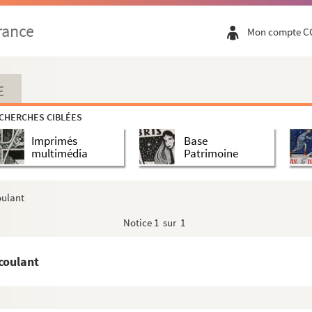
Joachim Guernier
rance
Mon compte C
s à Landelles, mouvants des masures de la Forter...
riers et ouvrières de l'ancienne draperie de Vir...
rritoire de Neuville : copies de deux lettres...
E
cques de Renty, chevalier, marquis dudit lieu, bar...
CHERCHES CIBLÉES
 République à Caen (189...), reddition de Bae-Min...
Imprimés
Base
he
multimédia
Patrimoine
eur abbé Pichon pour les décisions de l'Eglise
oulant
llège de Vire
Notice
1 sur 1
 M. René Lenormand
l, deputé à l'Assemblée nationale, sur un crédit ...
coulant
 d'anciennes cartes à jouer
u Directoire exécutif, relative à une lettre env...