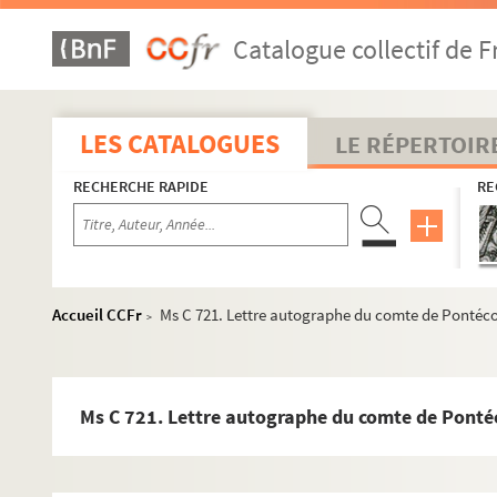
Ms C 685. Etudes d'anatomie et d'architecture, par Joseph-
Catalogue collectif de F
Ms C 686. Actes ou portions d'actes relatifs à des biens situé
Ms C 687. Assemblée générale de l'Association mutuelle des ouv
Ms C 688. Projet d'annexion à la ville de Vire d'une partie du te
LES CATALOGUES
LE RÉPERTOIR
Ms C 689. Clameur par haut puissant seigneur messire Jean-Ja
RECHERCHE RAPIDE
RE
Ms C 690. Télégrammes officiels : discours du Président de la
Ms C 691. Extraits des archives du Calvados et de la Manc
Ms C 692. Fonds Lucas (suite)
Ms C 698. Attestation en faveur du zèle et de la fidélité du si
Accueil CCFr
Ms C 721. Lettre autographe du comte de Pontéc
>
Ms C 702. Discours de Monsieur de Chaumont, principal du co
Ms C 703. Discours prononcé par M. Morière sur la tombe de
Ms C 704. Discours autographe du vicomte Hippolyte de Lorgeri
Ms C 721. Lettre autographe du comte de Ponté
Ms C 705. Correspondance ou notes d'un habitant de Vire sur
Ms C 706. Lettre du général Bonaparte (signature autographe) a