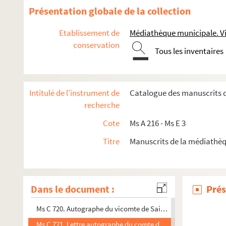
Ms C 707. Lettre du général Gassendi au général Faultrier re
Présentation globale de la collection
Ms C 708. Lettre autographe d'Armand de Caulaincourt, duc 
Etablissement de
Médiathèque municipale. Vi
Ms C 709. Lettres autographes de Félicité de la Mennais, au "Pè
conservation
Tous les inventaires
Ms C 710. Copie d'une lettre autographiée de la Supérieure et
Ms C 711. Lettres de Julien Loth, prêtre à Rouen, relatives à l'
Ms C 712. Lettres autographes des acteurs Ravel et Dorville
Intitulé de l'instrument de
Catalogue des manuscrits 
Ms C 713. Lettre du Ministre de l'Instruction publique (signa
recherche
Ms C 714. Autographe de Jules Janin (une page de la
Fin d'u
Cote
Ms A 216 - Ms E 3
Ms C 715. Autographe de Jules Favre, député à l'Assemblée nati
Titre
Manuscrits de la médiathè
Ms C 716. Autographe de Charles Combier, député de l'Ardèche 
Ms C 717. Autographe d'Alexandre Courbet-Poulard, député
Ms C 718. Autographe de F. Bouisson, membre de l'Assemblée n
Dans le document :
Prés
Ms C 719. Autographe de Roger de Larcy, déposant une proposit
Ms C 720. Autographe du vicomte de Saintenac, député de l'Ar
Ms C 721. Lettre autographe du comte de Pontécoulant