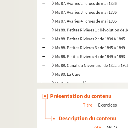
Ms 87. Avaries 2 : crues de mai 1836
Ms 87. Avaries 3 : crues de mai 1836
Ms 87. Avaries 4 : crues de mai 1836
Ms 88. Petites Rivières 1 : Révolution de 
Ms 88. Petites Rivières 2 : de 1834 à 1845
Ms 88. Petites Rivières 3 : de 1845 à 1849
Ms 88. Petites Rivières 4 : de 1849 à 1893
Ms 89. Canal du Nivernais : de 1822 à 192
Ms 90. La Cure
Ms 91. Divers cahiers
Ms 92. Bois et forêt
Présentation du contenu
Ms 93. Succession de Jean Cagnat
Titre
Exercices
Ms 94. Les Moulins de Clamecy et ses env
Description du contenu
Ms 95. Doubles 1 : affiches du flottage
Cote
Ms 77
Ms 95. Doubles 2 : Règlement pour la Compa