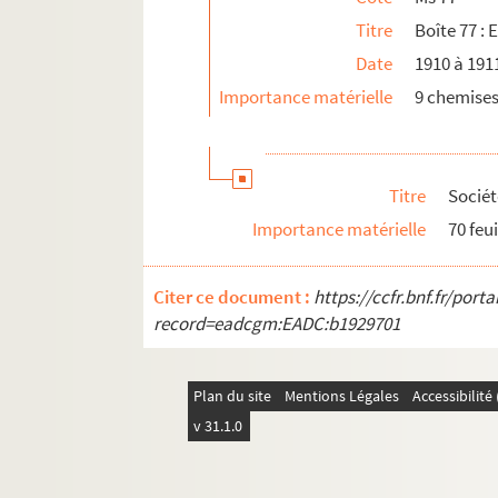
Titre
Boîte 77 : 
Ms 95. Doubles 3 : Résumé pour la Compagni
Date
1910 à 191
Ms 96. Autres documents
Importance matérielle
9 chemise
Ms 97. Papiers pré-imprimés vierges
Comptes
Titre
Sociét
Importance matérielle
70 feu
Citer ce document :
https://ccfr.bnf.fr/por
record=eadcgm:EADC:b1929701
Plan du site
Mentions Légales
Accessibilit
v 31.1.0