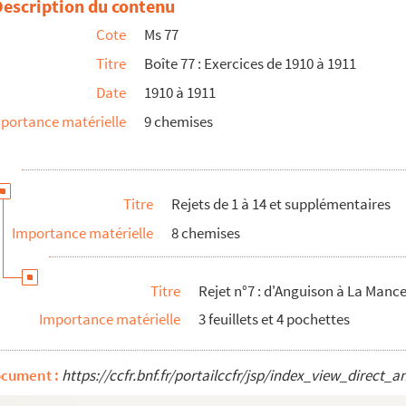
Description du contenu
Cote
Ms 77
ions des rejets et traitements des employés.
Titre
Boîte 77 : Exercices de 1910 à 1911
Date
1910 à 1911
portance matérielle
9 chemises
Titre
Rejets de 1 à 14 et supplémentaires
Importance matérielle
8 chemises
Titre
Rejet n°7 : d'Anguison à La Manc
Importance matérielle
3 feuillets et 4 pochettes
ocument :
https://ccfr.bnf.fr/portailccfr/jsp/index_view_dire