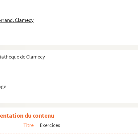
, indemnités de tricages et occupations du fl...
errand. Clamecy
ce
diathèque de Clamecy
age
entation du contenu
Titre
Exercices