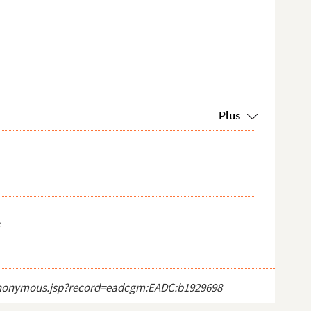
Plus
e
ct_anonymous.jsp?record=eadcgm:EADC:b1929698