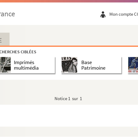
rance
Mon compte C
E
CHERCHES CIBLÉES
Imprimés
Base
multimédia
Patrimoine
Notice
1 sur 1