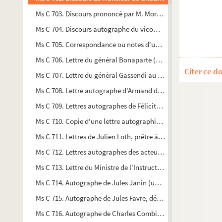
Ms C 703. Discours prononcé par M. Morière sur la tombe de
Ms C 704. Discours autographe du vicomte Hippolyte de Lorgeri
Ms C 705. Correspondance ou notes d'un habitant de Vire sur
Ms C 706. Lettre du général Bonaparte (signature autographe) a
Citer ce d
Ms C 707. Lettre du général Gassendi au général Faultrier re
Ms C 708. Lettre autographe d'Armand de Caulaincourt, duc 
Ms C 709. Lettres autographes de Félicité de la Mennais, au "Pè
Ms C 710. Copie d'une lettre autographiée de la Supérieure et
Ms C 711. Lettres de Julien Loth, prêtre à Rouen, relatives à l'
Ms C 712. Lettres autographes des acteurs Ravel et Dorville
Ms C 713. Lettre du Ministre de l'Instruction publique (signa
Ms C 714. Autographe de Jules Janin (une page de la
Fin d'u
Ms C 715. Autographe de Jules Favre, député à l'Assemblée nati
Ms C 716. Autographe de Charles Combier, député de l'Ardèche 