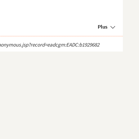
Plus
ct_anonymous.jsp?record=eadcgm:EADC:b1929682