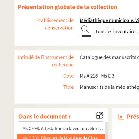
Ms C 680. Trois notes sur Daniel Joseph Dominique Chemin, 
Présentation globale de la collection
Ms C 681. Jurisprudence "Etablissement public ou religieux. C
Etablissement de
Médiathèque municipale. Vi
Ms C 682. Actes relatifs à la famille Quentin (Quentin de la 
conservation
Tous les inventaires
Ms C 683. Inauguration des rues Emile Chenel et Armand Gasté 
Ms C 684. Papiers d'état-civil et lettres concernant une famil
Ms C 685. Etudes d'anatomie et d'architecture, par Joseph-
Intitulé de l'instrument de
Catalogue des manuscrits 
Ms C 686. Actes ou portions d'actes relatifs à des biens situé
recherche
Ms C 687. Assemblée générale de l'Association mutuelle des ouv
Cote
Ms A 216 - Ms E 3
Ms C 688. Projet d'annexion à la ville de Vire d'une partie du te
Titre
Manuscrits de la médiathè
Ms C 689. Clameur par haut puissant seigneur messire Jean-Ja
Ms C 690. Télégrammes officiels : discours du Président de la
Ms C 691. Extraits des archives du Calvados et de la Manc
Dans le document :
Prés
Ms C 692. Fonds Lucas (suite)
Ms C 698. Attestation en faveur du zèle et de la fidélité du si
Ms C 702. Discours de Monsieur de Chaumont, principal du co