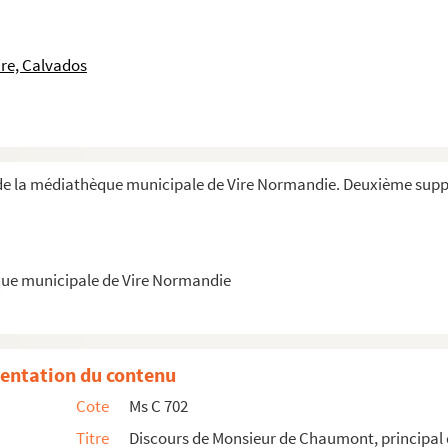
par Messieurs Dortée, Lemarchand et Fédérique
ommune. Traité", extraits avec le texte de deux a...
re, Calvados
Chesnée, Quentin de Conpigny, Quentin, avocat etc...
et de la plaque d'Olivier Basselin le 15 octobre ...
le Legueult-Lepourry
Joachim Guernier
de la médiathèque municipale de Vire Normandie. Deuxième sup
s à Landelles, mouvants des masures de la Forter...
riers et ouvrières de l'ancienne draperie de Vir...
rritoire de Neuville : copies de deux lettres...
que municipale de Vire Normandie
cques de Renty, chevalier, marquis dudit lieu, bar...
 République à Caen (189...), reddition de Bae-Min...
he
entation du contenu
Cote
Ms C 702
eur abbé Pichon pour les décisions de l'Eglise
Titre
Discours de Monsieur de Chaumont, principal
llège de Vire