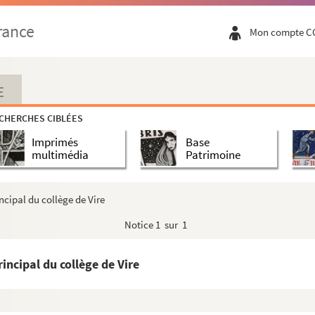
 par le maire de Saint-Martin-de-Tallevende
rance
Mon compte C
ant la guerre de 1870-1871
a physique
e Louis de Saint-Pierre, sénateur du Calvados
E
CHERCHES CIBLÉES
 F. B. de la L. de Vire" (1788)
Imprimés
Base
ive à ses
Mémoires historiques
multimédia
Patrimoine
 Bretagne à l'époque de la Chouannerie
 par Harriet Mary Carey, auteur des
Echoes from th...
cipal du collège de Vire
r en faveur de Charlotte Le Cordier, son épouse
Notice
1 sur 1
s Goutard voulait faire de sa bibliothèque aux Gen...
note sur une transaction passée à Sourdeval le 11...
ncipal du collège de Vire
rnant Vire et le district copiées sur la copie ...
ale et matérielle des Ecoles, notes par M. Fédéri...