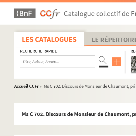
Ms C 665. Certificat de sauvetage du sieur Laumondais Félix,
Catalogue collectif de F
Ms C 666. Dépêches télégraphiques et lettres officielles pend
Ms C 667. Notes sur quelques une des principales parties de l
Ms C 668. Lettres et pétitions adressées à Monsieur le vicomt
LES CATALOGUES
LE RÉPERTOIR
Ms C 669. Documents et actes divers
RECHERCHE RAPIDE
RE
Ms C 670. Copie de "Lettre d'un F. M. d'une des L. L. de Caen au
Ms C 671. Lettre de Daniel Polinière à son neveu à Paris, relat
Ms C 672. Fragment du manuscrit d'un roman se déroulant en
Ms C 673. Lettres et notes adressées à Armand Gasté. Poésies
Accueil CCFr
Ms C 702. Discours de Monsieur de Chaumont, prin
>
Ms C 674. Testament olographe de Louis Auguste Noël Duroche
Ms C 675. Premier texte autographe de la donation que Nicola
Ms C 677. Fondation de la fabrication du papier à Sourdeval (
Ms C 702. Discours de Monsieur de Chaumont, pri
Ms C 678. Archives du Calvados : pièces sur la Révolution conce
Ms C 679. Enseignement primaire à Vire en 1844. Situation mor