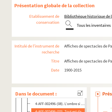
Présentation globale de la collection
Manufacture des Abbesses
Moulin de la Chanson
Etablissement de
Bibliothèque historique de la
conservation
Moulin de la Galette
Tous les inventaires
Patachon
La Reine blanche
Intitulé de l'instrument de
Affiches de spectacles de Pa
Sudden théâtre
recherche
Spectacles
Titre
Affiches de spectacles de Pa
4-AFF-002496-(01). Arlequin poli par l'amour
Date
1900-2015
4-AFF-002496-(06). Asie Afrique
4-AFF-002496-(05). Festival Les inclassables
4-AFF-002496-(07). Laisse flotter les rubans
Dans le document :
Prés
4-AFF-002496-(02). Monsieur Vieil Ours visite le 
4-AFF-002496-(08). L’ombre si bleue du cœlacant
4-AFF-002496-(03). Tout est dans le timing ; etc.