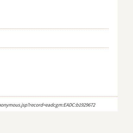
ct_anonymous.jsp?record=eadcgm:EADC:b1929672