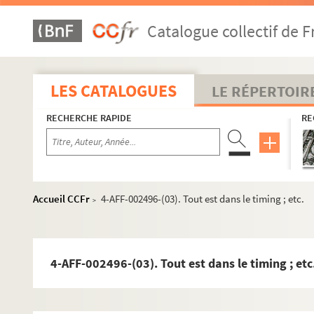
La Cigale
Catalogue collectif de F
Ciné 13 Théâtre. Ciné-Théâtre du Moulin de la Galette
Cirque Médrano
Cour du Maroc
LES CATALOGUES
LE RÉPERTOIR
Le Divan du monde
RECHERCHE RAPIDE
Dix-Huit Théâtre
RE
Elysée-Montmartre
L'Etoile du Nord
Ève
Accueil CCFr
4-AFF-002496-(03). Tout est dans le timing ; etc.
>
Le Funambule
Le Grand Parquet
L'Hippodrome
4-AFF-002496-(03). Tout est dans le timing ; etc
Historial de Montmartre
Au Lapin agile
Lavoir moderne parisien