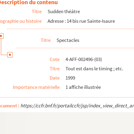
Description du contenu
Titre
Sudden théâtre
ographie ou histoire
Adresse : 14 bis rue Sainte-Isaure
Titre
Spectacles
Cote
4-AFF-002496-(03)
Titre
Tout est dans le timing ; etc.
Date
1999
Importance matérielle
1 affiche illustrée
ocument :
https://ccfr.bnf.fr/portailccfr/jsp/index_view_dire