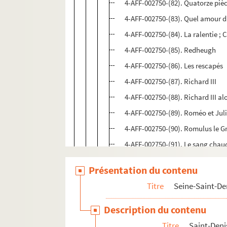
4-AFF-002750-(82). Quatorze pièc
4-AFF-002750-(83). Quel amour d
4-AFF-002750-(84). La ralentie ; 
4-AFF-002750-(85). Redheugh
4-AFF-002750-(86). Les rescapés
4-AFF-002750-(87). Richard III
4-AFF-002750-(88). Richard III al
4-AFF-002750-(89). Roméo et Juli
4-AFF-002750-(90). Romulus le G
4-AFF-002750-(91). Le sang chaud
4-AFF-002750-(92). Solitudes
Présentation du contenu
4-AFF-002750-(93). Solo et cette f
Titre
Seine-Saint-De
4-AFF-002750-(110). Spaghetti b
4-AFF-002750-(94). Les suppliant
Description du contenu
4-AFF-002750-(95). La tempête
Titre
Saint-Deni