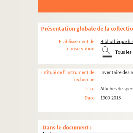
4-AFF-002750-(55). Jennifer Mull
4-AFF-002750-(108). Le laboure
4-AFF-002750-(56). Lar Lubovit
Présentation globale de la collecti
4-AFF-002750-(57). La légende
4-AFF-002750-(58). Lorenzaccio
Etablissement de
Bibliothèque his
4-AFF-002750-(59). Made in Brita
conservation
Tous les
4-AFF-002750-(60). Le marchand 
4-AFF-002750-(61). Mariana Pin
Intitulé de l'instrument de
Inventaire des a
4-AFF-002750-(62). Les marionnet
recherche
4-AFF-002750-(63). Max Gericke
Titre
Affiches de spec
4-AFF-002750-(64). Mère courage
Date
1900-2015
4-AFF-002750-(65). Minima mora
4-AFF-002750-(66). Moi, chienne
4-AFF-002750-(67). Un mois à l
Dans le document :
4-AFF-002750-(68). Montagnes