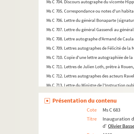
Ms C 704. Discours autographe du vicomte Hippol
Ms C 705. Correspondance ou notes d'un habitan
Ms C 706. Lettre du général Bonaparte (signature
Ms C 707. Lettre du général Gassendi au général
Ms C 708. Lettre autographe d'Armand de Caula
Ms C 709. Lettres autographes de Félicité de la M
Ms C 710. Copie d'une lettre autographiée de la
Ms C 711. Lettres de Julien Loth, prêtre à Rouen, 
Ms C 712. Lettres autographes des acteurs Ravel
Ms C 713. Lettre du Ministre de l'Instruction pu
Ms C 714. Autographe de Jules Janin (une page 
Présentation du contenu
Ms C 715. Autographe de Jules Favre, député à l'
Cote
Ms C 683
Ms C 716. Autographe de Charles Combier, député 
Titre
Inauguration d
Ms C 717. Autographe d'Alexandre Courbet-Pou
d'
Olivier Basse
Ms C 718. Autographe de F. Bouisson, membre de