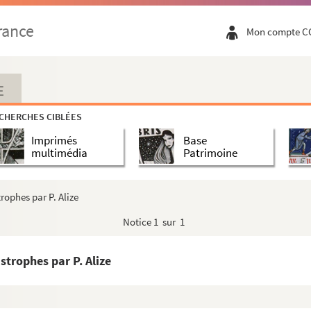
rance
Mon compte C
phe de Nadaud
e à Monsieur Castille (1844)
 la loi sur le divorce, à Monsieur Jacob, chez M...
E
letan
CHERCHES CIBLÉES
 Comique, réduisant de 200 à 160 francs le prix qu...
Imprimés
Base
e au collier rouge
multimédia
Patrimoine
puté de Paris à Anatole Ballé
nnier de l'ordre des avocats, Paris
rophes par P. Alize
une lettre de la Direction des Beaux-Arts
Notice
1 sur 1
ahaye
strophes par P. Alize
eur dramatique demandant une première loge pour
Théodo...