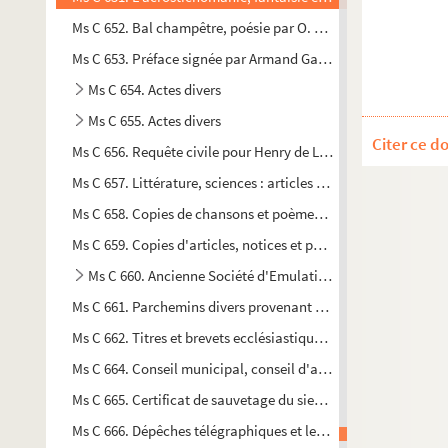
Ms C 652. Bal champêtre, poésie par O. Justice
Ms C 653. Préface signée par Armand Gasté pour les
Poésies c
Ms C 654. Actes divers
Ms C 655. Actes divers
Citer ce d
Ms C 656. Requête civile pour Henry de Lhospital, comte de Ch
Ms C 657. Littérature, sciences : articles et poésies copiés par 
Ms C 658. Copies de chansons et poèmes provenant de M. Fédé
Ms C 659. Copies d'articles, notices et poésies de Charles de 
Ms C 660. Ancienne Société d'Emulation de Vire
Ms C 661. Parchemins divers provenant de livres liturgiques et 
Ms C 662. Titres et brevets ecclésiastiques, militaires, universi
Ms C 664. Conseil municipal, conseil d'arrondissement, etc. d
Ms C 665. Certificat de sauvetage du sieur Laumondais Félix,
Ms C 666. Dépêches télégraphiques et lettres officielles pend