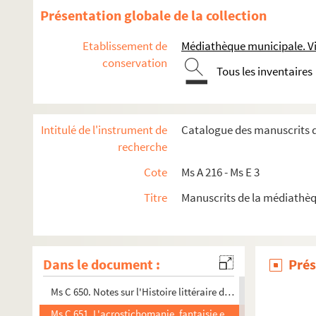
Ms C 615. Ordonnance autographe du professeur Velpeau
Présentation globale de la collection
Ms C 616. Lettre autographe de Monsieur Vésiez, inspecteur p
Etablissement de
Médiathèque municipale. Vi
Ms C 617. Lettre autographe de Villemain contenant un témo
conservation
Tous les inventaires
Ms C 618. Fragments de manuscrits latins (défaits de reliure)
Ms C 619. Actes divers
Ms C 620. Actes divers
Intitulé de l'instrument de
Catalogue des manuscrits 
Ms C 621. Pièces relatives au prieuré Notre-Dame du Déser
recherche
Ms C 622. Rôle du fouage de Saint-Martin-de-Tallevende
Cote
Ms A 216 - Ms E 3
Ms C 623. Notes prises par M. Fédérique relatives aux événem
Titre
Manuscrits de la médiathè
Ms C 644. Registre d'imposition de Condé
Ms C 647. L'ancien Etat du Cotentin du temps de Jules César, 
Ms C 648. Notes sur le parlementarisme en Angleterre et sur 
Dans le document :
Prés
Ms C 649. Notes sur la littérature romantique des Anglais
Ms C 650. Notes sur l'Histoire littéraire de l'Angleterre
Ms C 651. L'acrostichomanie, fantaisie en treize strophes par P