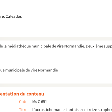
rimaire à Vire
re, Calvados
ignage élogieux pour Julien Travers
de la médiathèque municipale de Vire Normandie. Deuxième sup
t, diocèse de Bayeux
ents de 1870-1871 en ce qui concerne Vire
que municipale de Vire Normandie
jusqu'à la cession de la Normandie à Rollon en 91...
le développement de l'éloquence dans ce pays
entation du contenu
Cote
Ms C 651
Titre
L'acrostichomanie, fantaisie en treize strophes
. Alize