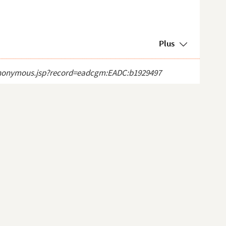
Plus
ct_anonymous.jsp?record=eadcgm:EADC:b1929497