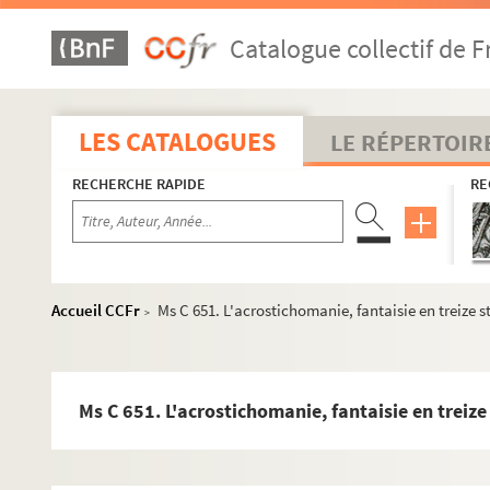
Ms C 601. Lettre autographe de John Murray
Catalogue collectif de F
Ms C 602. Le suffrage universel des bêtes, chanson autogra
Ms C 603. Fac-similé d'une lettre de Louis-Napoléon Bonapart
Ms C 604. Lettre autographe d'Alfred Naquet, député, auteur de
LES CATALOGUES
LE RÉPERTOIR
Ms C 605. Billets autographes d'Eugène Pelletan et Jules Pel
RECHERCHE RAPIDE
RE
Ms C 606. Lettre autographe de Ponchard, chanteur de l'Opéra
Ms C 607. Autographes de Ponson du Terrail, relatifs à
La Dam
Ms C 608. Cartes autographes d'Arthur Ranc, journaliste et dé
Ms C 609. Lettres autographes de Maitre Edmond Rousse, bâto
Accueil CCFr
Ms C 651. L'acrostichomanie, fantaisie en treize st
>
Ms C 610. Autographe (signature et date) de Sainte-Beuve sur 
Ms C 611. Lettre autographe de George Sand à Monsieur Del
Ms C 612. Lettre autographe de Francisque Sarcey
Ms C 651. L'acrostichomanie, fantaisie en treize 
Ms C 613. Télégramme autographe de Victorien Sardou, aut
Ms C 614. Lettre autographe de Eugène Scribe à Mélesville