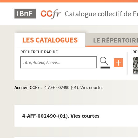
Catalogue collectif de F
LES CATALOGUES
LE RÉPERTOIR
16e arrondissement
RECHERCHE RAPIDE
RE
17e arrondissement
18e arrondissement
Les Abbesses
Accueil CCFr
4-AFF-002490-(01). Vies courtes
>
L'Archipel
Arènes de Montmartre
Art et Action
4-AFF-002490-(01). Vies courtes
Bal du Moulin Rouge
La Boule noire
Chapiteau Romanès