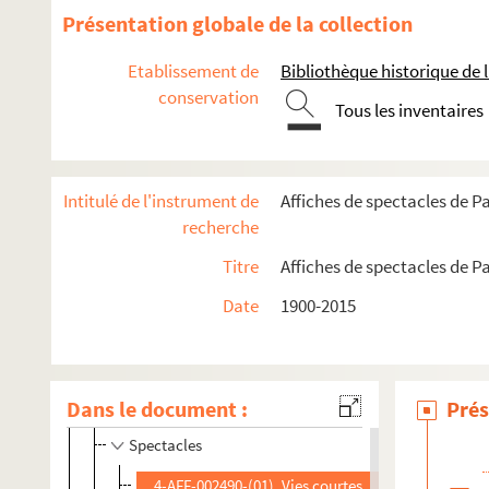
Présentation globale de la collection
Chez Plumeau
La Cigale
Etablissement de
Bibliothèque historique de la
conservation
Ciné 13 Théâtre. Ciné-Théâtre du Moulin de la Galette
Tous les inventaires
Cirque Médrano
Cour du Maroc
Intitulé de l'instrument de
Affiches de spectacles de Pa
Le Divan du monde
recherche
Dix-Huit Théâtre
Titre
Affiches de spectacles de Pa
Elysée-Montmartre
L'Etoile du Nord
Date
1900-2015
Ève
Le Funambule
Le Grand Parquet
Dans le document :
Prés
Spectacles
4-AFF-002490-(01). Vies courtes