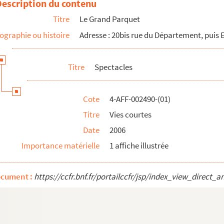
Description du contenu
Titre
Le Grand Parquet
ographie ou histoire
Adresse : 20bis rue du Département, puis 
Titre
Spectacles
Cote
4-AFF-002490-(01)
Titre
Vies courtes
Date
2006
Importance matérielle
1 affiche illustrée
ocument :
https://ccfr.bnf.fr/portailccfr/jsp/index_view_dire