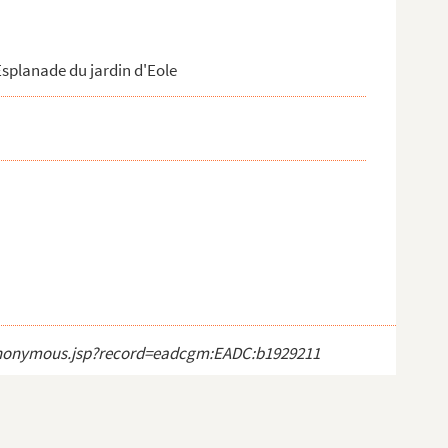
Esplanade du jardin d'Eole
ct_anonymous.jsp?record=eadcgm:EADC:b1929211