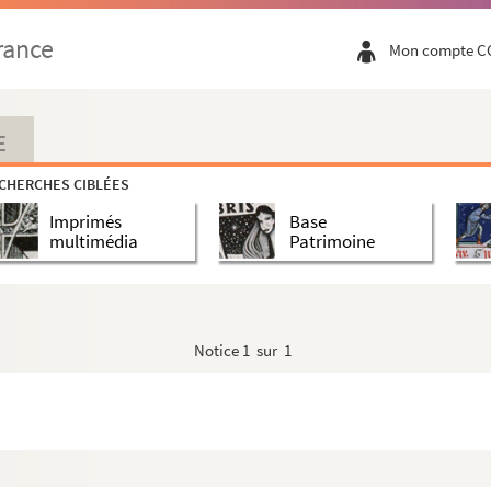
rance
Mon compte C
E
CHERCHES CIBLÉES
Imprimés
Base
multimédia
Patrimoine
Notice
1 sur 1