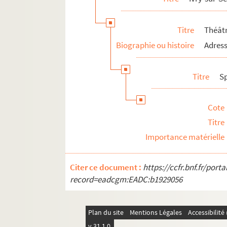
Titre
Théâtr
Biographie ou histoire
Adress
Titre
S
Cote
Titre
Importance matérielle
Citer ce document :
https://ccfr.bnf.fr/por
record=eadcgm:EADC:b1929056
Plan du site
Mentions Légales
Accessibilit
v 31.1.0