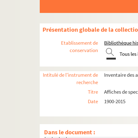
4-AFF-002759-(12). La fausse suiv
4-AFF-002759-(13). François d'As
4-AFF-002759-(14). L'île des escl
Présentation globale de la collecti
4-AFF-002759-(15). Jean la chan
4-AFF-002759-(16). Les jumeaux vé
Etablissement de
Bibliothèque his
4-AFF-002759-(17). Littoral ; C'ét
conservation
Tous les
4-AFF-002759-(18). Lorenzaccio ; 
4-AFF-002759-(19). Mais on doit 
Intitulé de l'instrument de
Inventaire des a
4-AFF-002759-(20). La ménagerie
recherche
4-AFF-002759-(21). Mesure pour
Titre
Affiches de spec
4-AFF-002759-(22). Monsieur Mil
Date
1900-2015
4-AFF-002759-(23). Nous étions 
4-AFF-002759-(24). La nuit de l'i
4-AFF-002759-(25). Par les villag
Dans le document :
4-AFF-002759-(26). Pit-Bull ; Ils 