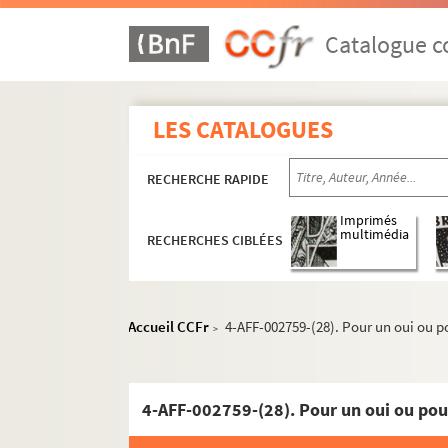
Médiathèque d'Ivry
Théâtre Antoine Vitez
Catalogue co
Spectacles
4-AFF-002759-(01). L'amour méd
LES CATALOGUES
4-AFF-002759-(02). Au bois lacté
4-AFF-002759-(03). L'avare
RECHERCHE RAPIDE
4-AFF-002759-(04). La cagnotte ;
Imprimés
4-AFF-002759-(05). Ce soir on imp
multimédia
RECHERCHES CIBLÉES
4-AFF-002759-(06). Cinq péchés m
4-AFF-002759-(07). Corps
Accueil CCFr
4-AFF-002759-(28). Pour un oui ou p
4-AFF-002759-(08). Dans la jungle
>
4-AFF-002759-(09). Les deux ge
4-AFF-002759-(10). Dommage qu'e
4-AFF-002759-(28). Pour un oui ou pou
4-AFF-002759-(11). Exécuteur 14