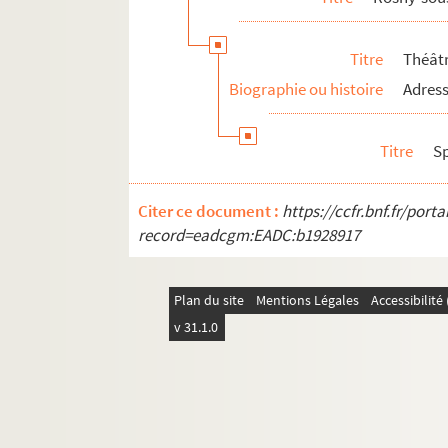
Titre
Théât
Biographie ou histoire
Adress
Titre
S
Citer ce document :
https://ccfr.bnf.fr/por
record=eadcgm:EADC:b1928917
Plan du site
Mentions Légales
Accessibilit
v 31.1.0