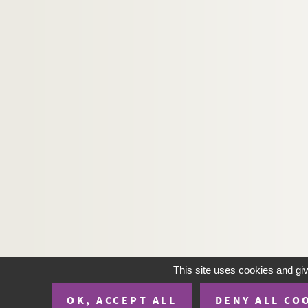
Ms C 733. Autographe de Raoul Duval, relatif 
Ms C 734. Autographe de Benjamin Raspail (inter
Ms C 735. Ligne autographe de M. de Lasteyrie
Ms C 736. Autographe de Monsieur de Corday : i
Ms C 737. Autographe d'Hervé de Saisy, député 
Ms C 738. Lettre autographe de l'acteur Talma
Ms C 739. Lettre de Monsieur Daireaux à Pierre 
Ms C 740. Fondation de la ville de Vire : extrait
Ms C 760. Un rêve, poésie de Monsieur Lebassard
Ms C 761. Vivamus atque Amemus, poésie autog
Ms C 762. Cantate à Dumont d'Urville pour l'in
Ms C 763. La Vendéenne, chant sur l'air de "la V
Ms C 764. Chanson sur l'expédition d'Irlande
This site uses cookies and gi
Ms C 765. L'Ame de la femme, poésie par C. F. M
OK, ACCEPT ALL
DENY ALL CO