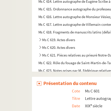
Ms C 614. Lettre autographe de Eugène Scribe à
Ms C 615. Ordonnance autographe du professeu
Ms C 616. Lettre autographe de Monsieur Vésiez,
Ms C 617. Lettre autographe de Villemain conte
Ms C 618. Fragments de manuscrits latins (défait
Ms C 619. Actes divers
Ms C 620. Actes divers
Ms C 621. Pièces relatives au prieuré Notre-
Ms C 622. Rôle du fouage de Saint-Martin-de-T
Ms C 623. Notes prises par M. Fédérique relativ
Ms C 644. Registre d'imposition de Condé
Présentation du contenu
Ms C 647. L'ancien Etat du Cotentin du temps de
Cote
Ms C 601
Ms C 648. Notes sur le parlementarisme en Angl
Titre
Lettre autogr
Ms C 649. Notes sur la littérature romantique de
e
Date
XIX
siècle
Ms C 650. Notes sur l'Histoire littéraire de l'Angl