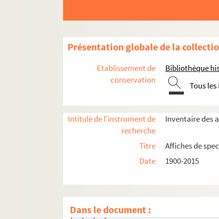
4-AFF-002759-(05). Ce soir on imp
4-AFF-002759-(06). Cinq péchés m
4-AFF-002759-(07). Corps
Présentation globale de la collecti
4-AFF-002759-(08). Dans la jungle
4-AFF-002759-(09). Les deux ge
Etablissement de
Bibliothèque his
4-AFF-002759-(10). Dommage qu'e
conservation
Tous les
4-AFF-002759-(11). Exécuteur 14
4-AFF-002759-(12). La fausse suiv
Intitulé de l'instrument de
Inventaire des a
4-AFF-002759-(13). François d'As
recherche
4-AFF-002759-(14). L'île des escl
Titre
Affiches de spec
4-AFF-002759-(15). Jean la chan
Date
1900-2015
4-AFF-002759-(16). Les jumeaux vé
4-AFF-002759-(17). Littoral ; C'ét
4-AFF-002759-(18). Lorenzaccio ; 
Dans le document :
4-AFF-002759-(19). Mais on doit 