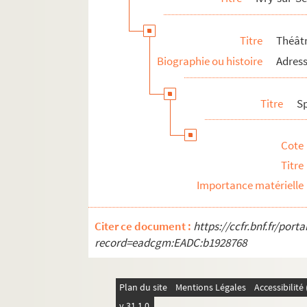
Vincennes
Vitry
Titre
Théâtr
Val-d'Oise
Biographie ou histoire
Adress
Titre
S
Cote
Titre
Importance matérielle
Citer ce document :
https://ccfr.bnf.fr/por
record=eadcgm:EADC:b1928768
Plan du site
Mentions Légales
Accessibilit
v 31.1.0