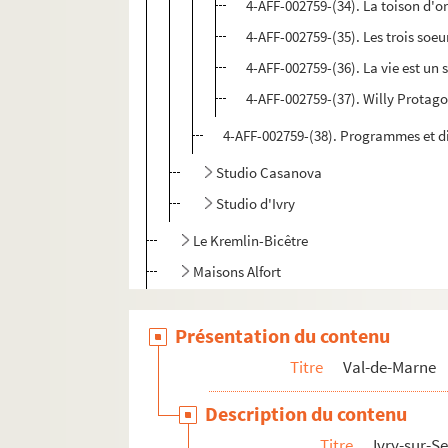
4-AFF-002759-(34). La toison d'o
4-AFF-002759-(35). Les trois soeu
4-AFF-002759-(36). La vie est un
4-AFF-002759-(37). Willy Protago
4-AFF-002759-(38). Programmes et d
Studio Casanova
Studio d'Ivry
Le Kremlin-Bicêtre
Maisons Alfort
Nogent-sur-Marne
Présentation du contenu
Le Perreux-sur-Marne
Rungis
Titre
Val-de-Marne
Saint-Maur
Description du contenu
Villejuif
Titre
Ivry-sur-S