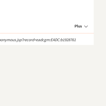
Plus
ct_anonymous.jsp?record=eadcgm:EADC:b1928761