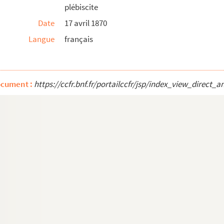
plébiscite
Date
17 avril 1870
eur de Charles X, de messieurs Dancel et Robin Did...
Langue
français
château de Saint-Clair, contenant des renseignemen...
ocument :
https://ccfr.bnf.fr/portailccfr/jsp/index_view_dire
 du
Siècle
demandant une insertion concernant l'exp...
le manuscrit
n, évêque de Bayeux et Lisieux et de Monseigneur Fr...
 des musées cantonaux
ville, ancien ministre de Charles X
e Marguerie" à Monsieur de la Barbanchon
Casino Paganini à Paris