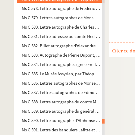
Ms C 578. Lettre autographe de Frédéric Cuvier fils
Ms C 579. Lettres autographes de Monsieur Trébuquet, confess
Ms C 580. Lettre autographe de Charles Dickens
Ms C 581. Lettre adressée au comte Hector de la Ferrière au 
Ms C 582. Billet autographe d'Alexandre Dumas fils
Citer ce d
Ms C 583. Autographe de Pierre Dupont, chansonnier
Ms C 584. Lettre autographe signée Emile à l'administrateur
Ms C 585. Le Musée Assyrien, par Théophile Gautier [?], artic
Ms C 586. Lettres autographes de Monseigneur Flavien Hugoni
Ms C 587. Lettres autographes de Edmond Groult, fondateur
Ms C 588. Lettre autographe du comte Martial de Guernon-Ran
Ms C 589. Lettre autographe du général Henry léguant "notr
Ms C 590. Lettre autographe d'Alphonse Karr
Ms C 591. Lettre des banquiers Lafitte et Cie aux gérants du 