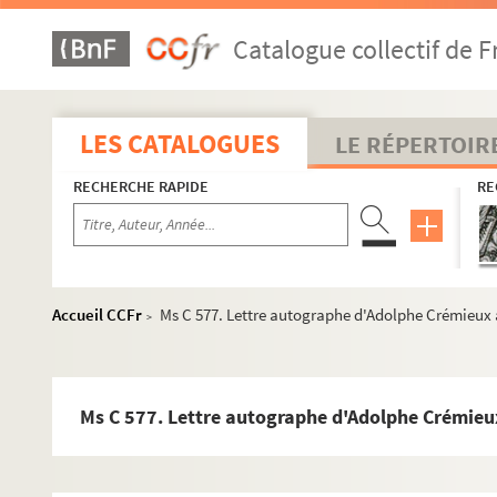
Ms C 549. Invitations à diverses cérémonies (1852-1861). Pièces
Catalogue collectif de F
Ms C 550. Diplôme de la médaille de Sainte-Hélène accordée à
MS C 551. Mémoire ou registre (partie rognée d'un) de commerc
Ms C 552. Ensuit les frais et desbours faits par Robert Desma
LES CATALOGUES
LE RÉPERTOIR
Ms C 553. Compte de tutelle rendu par une personne non indiqu
RECHERCHE RAPIDE
RE
Ms C 554. Compte d'achats faits à Vire et autres, mentionnant 
Ms C 555. Ecrit en arabe "attribué à Ibrahim" et autre écrit a
Ms C 556. Piante e sezione dell'armatura della volta al fortino
Ms C 557. Invitation aux funérailles de Maria Espinosa de Reb
Accueil CCFr
Ms C 577. Lettre autographe d'Adolphe Crémieux à u
>
Ms C 558. Qualités médicinales et autres du vermouth
Ms C 559. Passeport d'un sujet anglais pour la France, miss 
Ms C 560. Quatre actes (obligations, procuration, louage) pas
Ms C 577. Lettre autographe d'Adolphe Crémieux à
Ms C 561. Parties d'actes provenant de couverture de livres o
Ms C 562. Certificat de mise en liberté n° 6329 d'un forçat [Den