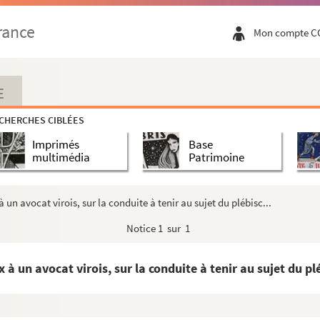
 relatives aux élections (1842-1861). Lettres, ...
rance
Mon compte C
e
 François Goibert, ancien voltigeur au 90
de Lign...
e où il est question de drap d'or, de velloux rou...
sures pour le gouvernement de défunte Catherine L...
E
ée et d'ailleurs incomplet, mais intéressant à ca...
CHERCHES CIBLÉES
le Ferronnière, M. de la Gilletière
Imprimés
Base
rabe
multimédia
Patrimoine
 del Lazaretto. Plan coté portant avec le timbr...
oul, de la part de Señor D. Schmerler
n avocat virois, sur la conduite à tenir au sujet du plébisc...
Notice
1 sur 1
May Stevenson
sés devant une juridiction non indiquée en la vic...
 un avocat virois, sur la conduite à tenir au sujet du plé
u registres où sont nommés de la Brousse, de Beau...
is des Poiriers ou Poiries] sur la galère
Héro...