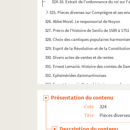
324-16. Extrait de l'ordonnance du roi sur l
325. Pièces diverses sur Compiègne et ses en
326. Abbé Morel. Le responsorial de Noyon
327. Précis de l'histoire de Senlis de 1589 à 1751
328. Choix des cantiques populaires harmonisés 
329. Esprit de la Révolution et de la Constitutio
330. Divers actes de ventes et de rentes
331. Ernest Lemarié. Histoire des comtes de D
332. Ephémérides dammartinoises
333. Ernest Lemarié. Notes historiques sur la 
334. Registre de Dammartin
Présentation du contenu
335. Routes de Dammartin
Cote
324
335 bis. Ernest Lemarié. Notes sur le Silvacum, l
Titre
Pièces diverse
336. Baron Edouard de Barante. Journal de ma 
Description du contenu
337. Souvenirs des académies d'Heildeberg et 