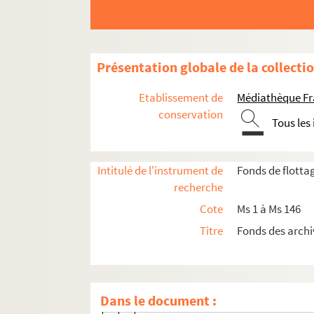
Ms 71. Boîte 71 : Exercices de 1902 à 1903
Ms 72. Boîte 72 : Exercices de 1903 à 1904
Ms 72. Boîte 72 Bis: Exercices de 1904 à 1
Présentation globale de la collecti
Ms 73. Boîte 73 : Exercices de 1905 à 1906
Etablissement de
Médiathèque Fr
Répartition des quantités par rejets et 
conservation
Tous les
Recettes de la mise en état du flot à La 
Comptes Généraux à Paris
Intitulé de l'instrument de
Fonds de flott
Comptes des entrepreneurs sur les ruiss
recherche
Affiches du flottage sur Arleuf et Planch
Cote
Ms 1 à Ms 146
Désignation de Moret comme inspecteur
Titre
Fonds des archi
Réparation du gautier de Trois-Quartes
Affiches de la loi du 9 avril 1898 sur les 
Rejets de 1 à 15 et supplémentaires
Dans le document :
Rejet n°1 : de Pont d'Yonne à Pont 