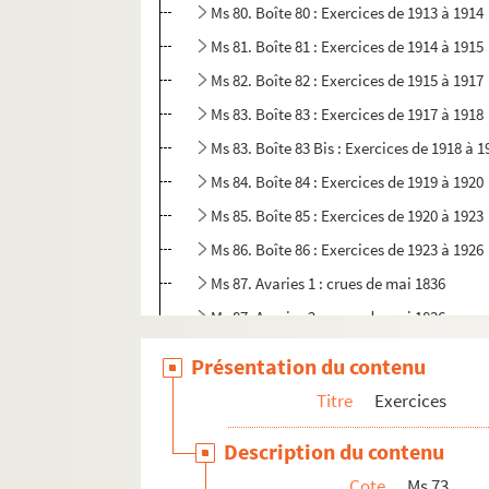
Ms 80. Boîte 80 : Exercices de 1913 à 1914
Ms 81. Boîte 81 : Exercices de 1914 à 1915
Ms 82. Boîte 82 : Exercices de 1915 à 1917
Ms 83. Boîte 83 : Exercices de 1917 à 1918
Ms 83. Boîte 83 Bis : Exercices de 1918 à 1
Ms 84. Boîte 84 : Exercices de 1919 à 1920
Ms 85. Boîte 85 : Exercices de 1920 à 1923
Ms 86. Boîte 86 : Exercices de 1923 à 1926
Ms 87. Avaries 1 : crues de mai 1836
Ms 87. Avaries 2 : crues de mai 1836
Ms 87. Avaries 3 : crues de mai 1836
Présentation du contenu
Ms 87. Avaries 4 : crues de mai 1836
Titre
Exercices
Ms 88. Petites Rivières 1 : Révolution de 
Description du contenu
Ms 88. Petites Rivières 2 : de 1834 à 1845
Cote
Ms 73
Ms 88. Petites Rivières 3 : de 1845 à 1849