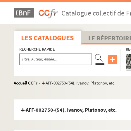
4-AFF-002750-(26). La conquête du Pôle Sud
Catalogue collectif de F
4-AFF-002750-(27). Danses d'automne
4-AFF-002750-(28). Dans la jungle des villes
4-AFF-002750-(107). La dédicace
LES CATALOGUES
LE RÉPERTOIR
4-AFF-002750-(29). Le désespoir tout blanc
RECHERCHE RAPIDE
RE
4-AFF-002750-(30). Les deux jumeaux vénitien
4-AFF-002750-(31). Le dîner de Lina
4-AFF-002750-(32). La dispute
4-AFF-002750-(33). Doublages
Accueil CCFr
4-AFF-002750-(54). Ivanov, Platonov, etc.
>
4-AFF-002750-(34). Enfantillages
4-AFF-002750-(35). Les ensorcelés
4-AFF-002750-(36). Exécuteur 14
4-AFF-002750-(54). Ivanov, Platonov, etc.
4-AFF-002750-(37). Expédition pôle Est
4-AFF-002750-(38). Exquise banquise