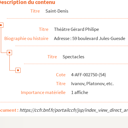
Description du contenu
rks
Titre
Saint-Denis
pany
Titre
Théâtre Gérard Philipe
Biographie ou histoire
Adresse : 59 boulevard Jules-Guesde
Titre
Spectacles
Cote
4-AFF-002750-(54)
a e Figli
Titre
Ivanov, Platonov, etc.
Importance matérielle
1 affiche
ocument :
https://ccfr.bnf.fr/portailccfr/jsp/index_view_dire