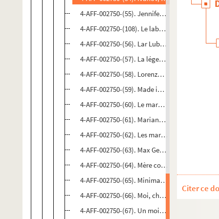
4-AFF-002750-(55). Jennifer Muller and the Wo
4-AFF-002750-(108). Le laboureur de Bohême
4-AFF-002750-(56). Lar Lubovitch dance com
4-AFF-002750-(57). La légende Agamemnon
4-AFF-002750-(58). Lorenzaccio
4-AFF-002750-(59). Made in Britain
4-AFF-002750-(60). Le marchand de Venise
4-AFF-002750-(61). Mariana Pineda
4-AFF-002750-(62). Les marionnettes Carlo Coll
4-AFF-002750-(63). Max Gericke
4-AFF-002750-(64). Mère courage
4-AFF-002750-(65). Minima moralia
Citer ce d
4-AFF-002750-(66). Moi, chienne
4-AFF-002750-(67). Un mois à la campagne