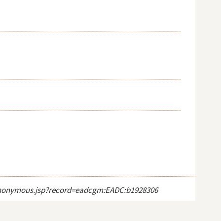
ct_anonymous.jsp?record=eadcgm:EADC:b1928306