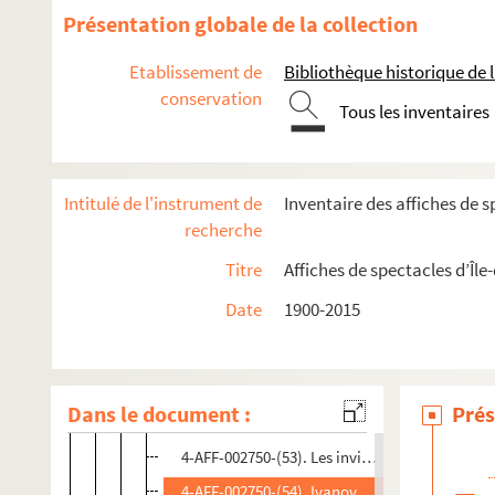
4-AFF-002750-(39). Familia
Présentation globale de la collection
4-AFF-002750-(40). La famille Fenouillard
Etablissement de
Bibliothèque historique de la
4-AFF-002750-(41). Les fausses confidences
conservation
Tous les inventaires
4-AFF-002750-(42). Figaro-ci Figaro-là
4-AFF-002750-(43). Un fil à la patte
4-AFF-002750-(44). Giovanna Marini
Intitulé de l'instrument de
Inventaire des affiches de s
4-AFF-002750-(45). Le grand cahier
recherche
4-AFF-002750-(46). Hafla
Titre
Affiches de spectacles d’Île
4-AFF-002750-(47). Hamlet
Date
1900-2015
4-AFF-002750-(48). Hamlet machine
4-AFF-002750-(49). Hercule furieux - Hercule s
4-AFF-002750-(50). Hop-là ! Nous vivons
Dans le document :
Prés
4-AFF-002750-(51). L'ignorant et le fou
4-AFF-002750-(53). Les invités de Sem
4-AFF-002750-(54). Ivanov, Platonov, etc.