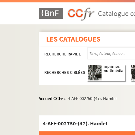
4-AFF-002750-(19). BMC
Catalogue co
4-AFF-002750-(20). Brundibar
4-AFF-002750-(21). Cabaret Lucio
4-AFF-002750-(22). Calamity Jan
LES CATALOGUES
4-AFF-002750-(23). Calderón
4-AFF-002750-(52). Cervantès in
RECHERCHE RAPIDE
4-AFF-002750-(24). Chutes
Imprimés
4-AFF-002750-(25). Le Cid
multimédia
RECHERCHES CIBLÉES
4-AFF-002750-(26). La conquête 
4-AFF-002750-(27). Danses d'au
Accueil CCFr
4-AFF-002750-(47). Hamlet
4-AFF-002750-(28). Dans la jungle
>
4-AFF-002750-(107). La dédicace
4-AFF-002750-(29). Le désespoir 
4-AFF-002750-(47). Hamlet
4-AFF-002750-(30). Les deux jum