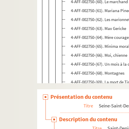
4-AFF-002750-(60). Le marchand 
4-AFF-002750-(61). Mariana Pin
4-AFF-002750-(62). Les marionnet
4-AFF-002750-(63). Max Gericke
4-AFF-002750-(64). Mère courage
4-AFF-002750-(65). Minima mora
4-AFF-002750-(66). Moi, chienne
4-AFF-002750-(67). Un mois à l
4-AFF-002750-(68). Montagnes
4-AFF-002750-(69). La mort de Ti
4-AFF-002750-(70). L'ombre d'un 
Présentation du contenu
4-AFF-002750-(71). L'oncle Vania
Titre
Seine-Saint-De
4-AFF-002750-(72). Ophélia
4-AFF-002750-(73). Orage opus 1
Description du contenu
4-AFF-002750-(74). Les oubliette
Titre
Saint-Deni