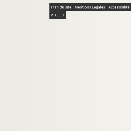
4-AFF-002750-(88). Richard III al
Plan du site
Mentions Légales
Accessibilit
4-AFF-002750-(89). Roméo et Juli
v 31.1.0
4-AFF-002750-(90). Romulus le G
4-AFF-002750-(91). Le sang chaud
4-AFF-002750-(92). Solitudes
4-AFF-002750-(93). Solo et cette f
4-AFF-002750-(110). Spaghetti b
4-AFF-002750-(94). Les suppliant
4-AFF-002750-(95). La tempête
4-AFF-002750-(96). Tempête sur 
4-AFF-002750-(97). La terrible vo
4-AFF-002750-(98). Tête d'or
4-AFF-002750-(99). Théâtre du mé
4-AFF-002750-(100). Tout sur le b
4-AFF-002750-(101). Veracruz