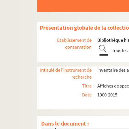
4-AFF-002750-(31). Le dîner de L
4-AFF-002750-(32). La dispute
4-AFF-002750-(33). Doublages
Présentation globale de la collecti
4-AFF-002750-(34). Enfantillages
4-AFF-002750-(35). Les ensorcelé
Etablissement de
Bibliothèque his
4-AFF-002750-(36). Exécuteur 14
conservation
Tous les
4-AFF-002750-(37). Expédition pô
4-AFF-002750-(38). Exquise banq
Intitulé de l'instrument de
Inventaire des a
4-AFF-002750-(39). Familia
recherche
4-AFF-002750-(40). La famille Fe
Titre
Affiches de spec
4-AFF-002750-(41). Les fausses c
Date
1900-2015
4-AFF-002750-(42). Figaro-ci Fig
4-AFF-002750-(43). Un fil à la pat
4-AFF-002750-(44). Giovanna Mar
Dans le document :
4-AFF-002750-(45). Le grand cahi